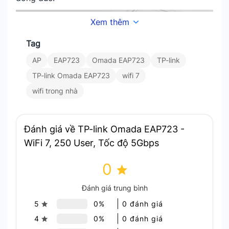
Xem thêm
Tag
AP
EAP723
Omada EAP723
TP-link
TP-link Omada EAP723
wifi 7
wifi trong nhà
Đánh giá về TP-link Omada EAP723 -
WiFi 7, 250 User, Tốc độ 5Gbps
Các tính năng nổi bật TP-Link EAP723
0
Đánh giá trung bình
5
0%
0 đánh giá
4
0%
0 đánh giá