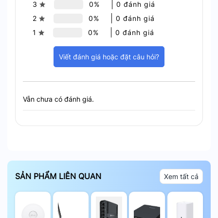
3
0%
0 đánh giá
TP-Link EAP723 Wifi7 đạt tốc độ lên đến 5Gbps
2
0%
0 đánh giá
1
0%
0 đánh giá
Hiệu Suất Tuyệt Vời
Viết đánh giá hoặc đặt câu hỏi?
Thiết bị cung cấp tốc độ lên tới 4324 Mbps trên
băng tần 5 GHz và 688 Mbps trên băng tần 2.4
GHz. Giúp cải thiện trải nghiệm người dùng trong
việc truy cập internet.
Vẫn chưa có đánh giá.
SẢN PHẨM LIÊN QUAN
Xem tất cả