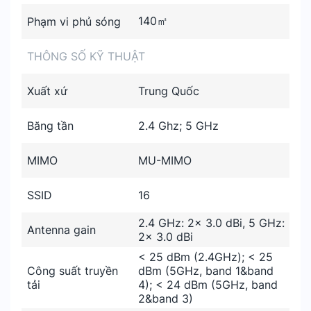
140㎡
Phạm vi phủ sóng
THÔNG SỐ KỸ THUẬT
Xuất xứ
Trung Quốc
Băng tần
2.4 Ghz; 5 GHz
MIMO
MU-MIMO
SSID
16
2.4 GHz: 2× 3.0 dBi, 5 GHz:
Antenna gain
2× 3.0 dBi
< 25 dBm (2.4GHz); < 25
Công suất truyền
dBm (5GHz, band 1&band
tải
4); < 24 dBm (5GHz, band
2&band 3)