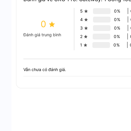
5
0%
4
0%
0
3
0%
Đánh giá trung bình
2
0%
1
0%
Vẫn chưa có đánh giá.
Tính N
Hiệu Suất Tường Lửa Mạnh Mẽ