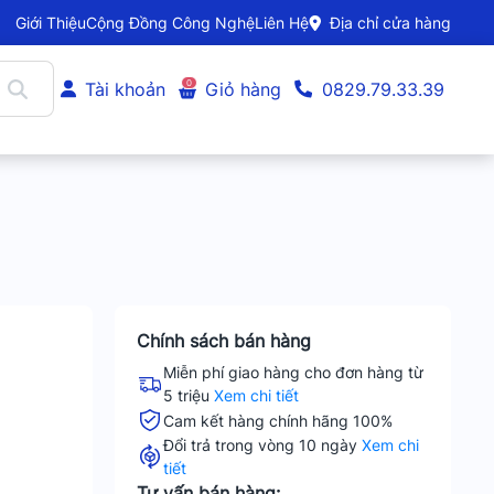
Giới Thiệu
Cộng Đồng Công Nghệ
Liên Hệ
Địa chỉ cửa hàng
0
Tài khoản
Giỏ hàng
0829.79.33.39
Chính sách bán hàng
Miễn phí giao hàng cho đơn hàng từ
5 triệu
Xem chi tiết
Cam kết hàng chính hãng 100%
Đổi trả trong vòng 10 ngày
Xem chi
tiết
g
Tư vấn bán hàng: