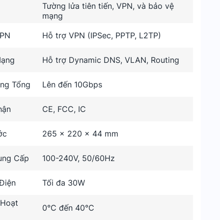
Tường lửa tiên tiến, VPN, và bảo vệ
mạng
VPN
Hỗ trợ VPN (IPSec, PPTP, L2TP)
Mạng
Hỗ trợ Dynamic DNS, VLAN, Routing
ng Tổng
Lên đến 10Gbps
hận
CE, FCC, IC
ớc
265 x 220 x 44 mm
ung Cấp
100-240V, 50/60Hz
Điện
Tối đa 30W
 Hoạt
0°C đến 40°C