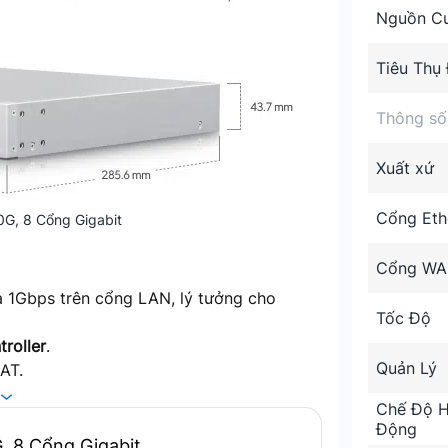
Nguồn C
Tiêu Thụ 
Thông số
Xuất xứ
Cổng Eth
0G, 8 Cổng Gigabit
Cổng W
1Gbps trên cổng LAN, lý tưởng cho
Tốc Độ
troller
.
Quản Lý
AT.
 và Routing.
Chế Độ H
 gọn, dễ lắp đặt.
Động
, 8 Cổng Gigabit