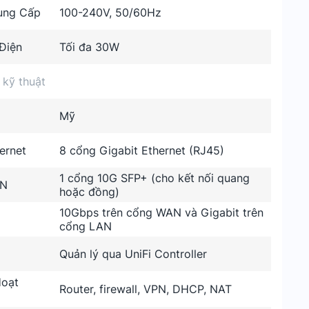
ung Cấp
100-240V, 50/60Hz
Điện
Tối đa 30W
 kỹ thuật
Mỹ
ernet
8 cổng Gigabit Ethernet (RJ45)
1 cổng 10G SFP+ (cho kết nối quang
AN
hoặc đồng)
10Gbps trên cổng WAN và Gigabit trên
cổng LAN
Quản lý qua UniFi Controller
oạt
Router, firewall, VPN, DHCP, NAT