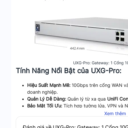
UXG-Pro: Gateway: 1 Cổng 1
Tính Năng Nổi Bật của UXG-Pro:
Hiệu Suất Mạnh Mẽ:
10Gbps trên cổng WAN và 
doanh nghiệp.
Quản Lý Dễ Dàng:
Quản lý từ xa qua
UniFi Con
Bảo Mật Tối Ưu:
Tích hợp tường lửa, VPN và N
Kết Nối Linh Hoạt:
Hỗ trợ Dynamic DNS, VLAN,
Xem thêm
Thiết Kế Tiết Kiệm Không Gian:
Kích thước nhỏ
Đánh giá về UXG-Pro: Gateway: 1 Cổng 10G