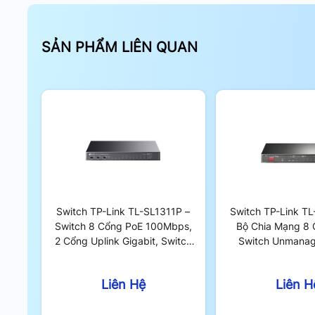
UniFi Security Gateway
có thể tạo các phân đoạn m
mạng.
SẢN PHẨM LIÊN QUAN
Lắp đặt dễ dàng và tiện lợi
Bạn có thể tham khảo hướng dẫn lắp đặt qua tran
Switch TP-Link TL-SL1311P –
Switch TP-Link T
Switch 8 Cổng PoE 100Mbps,
Bộ Chia Mạng 8 
2 Cổng Uplink Gigabit, Switch
Switch Unmana
Unmanaged 65W
Liên Hệ
Liên H
Lắp đặt tiện 