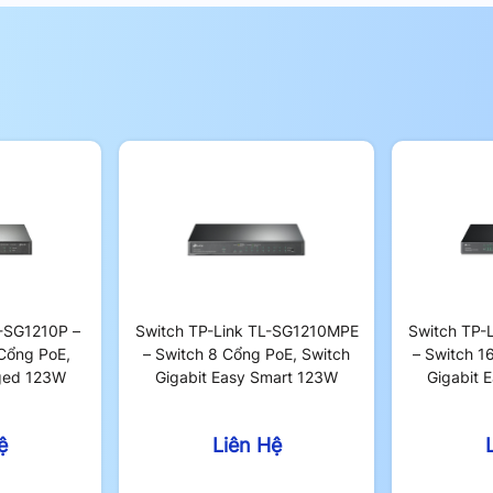
ạng ảo để quản lý bảo mật và lưu lượng
g web:
Gateway Pro Installation Guide
L-SG1210P –
Switch TP-Link TL-SG1210MPE
Switch TP-
Cổng PoE,
– Switch 8 Cổng PoE, Switch
– Switch 1
ged 123W
Gigabit Easy Smart 123W
Gigabit 
ệ
Liên Hệ
lợi