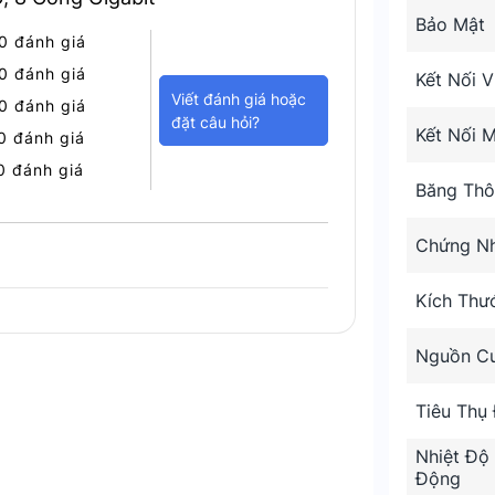
Bảo Mật
0 đánh giá
0 đánh giá
Kết Nối 
Viết đánh giá hoặc
0 đánh giá
đặt câu hỏi?
Kết Nối 
0 đánh giá
0 đánh giá
Băng Thô
Chứng N
Kích Thư
Nguồn C
Tiêu Thụ 
ăng
Nhiệt Độ
Động