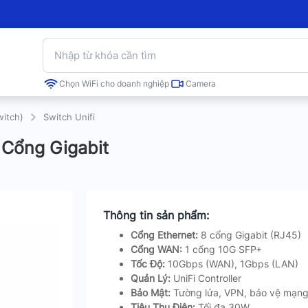
Chọn WiFi cho doanh nghiệp
Camera
witch)
Switch Unifi
 Cổng Gigabit
Thông tin sản phẩm:
Cổng Ethernet:
8 cổng Gigabit (RJ45)
Cổng WAN:
1 cổng 10G SFP+
Tốc Độ:
10Gbps (WAN), 1Gbps (LAN)
Quản Lý:
UniFi Controller
Bảo Mật:
Tường lửa, VPN, bảo vệ mạn
Tiêu Thụ Điện:
Tối đa 30W