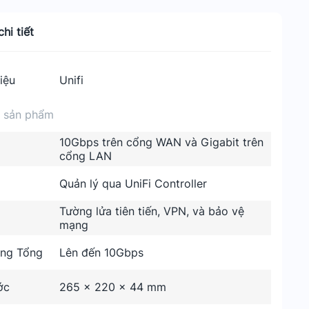
hi tiết
iệu
Unifi
n sản phẩm
10Gbps trên cổng WAN và Gigabit trên
cổng LAN
Quản lý qua UniFi Controller
Tường lửa tiên tiến, VPN, và bảo vệ
mạng
ng Tổng
Lên đến 10Gbps
ớc
265 x 220 x 44 mm