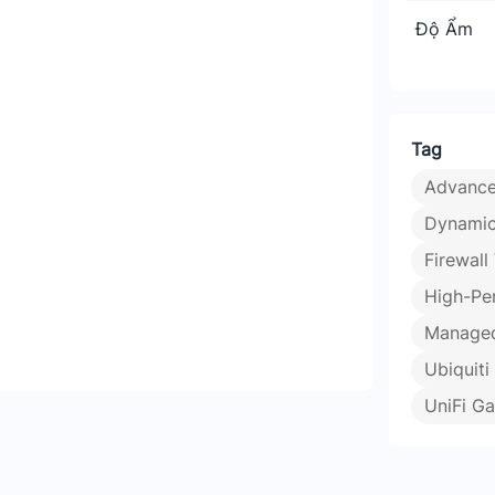
ng lửa tiên tiến để bảo vệ mạng và dữ
Độ Ẩm
Tag
Advanc
Dynami
Firewall
High-Pe
Manage
Ubiquit
UniFi G
a Mạnh Mẽ