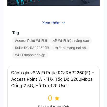
Xem thêm
Tag
Access Point Wi-Fi 6
AP Wi-Fi hiệu năng cao
Ruijie RG-RAP2260(E)
thiết bị mạng nội bộ.
Wi-Fi doanh nghiệp
Đánh giá về WiFi Ruijie RG-RAP2260(E) –
Công nghệ MU-MIMO và OFDMA
: Tăng
Access Point Wi-Fi 6, Tốc Độ 3200Mbps,
cường hiệu quả truyền dữ liệu. Đảm bảo
Cổng 2.5G, Hỗ Trợ 120 User
mạng luôn ổn định.
0
Đánh giá trung bình