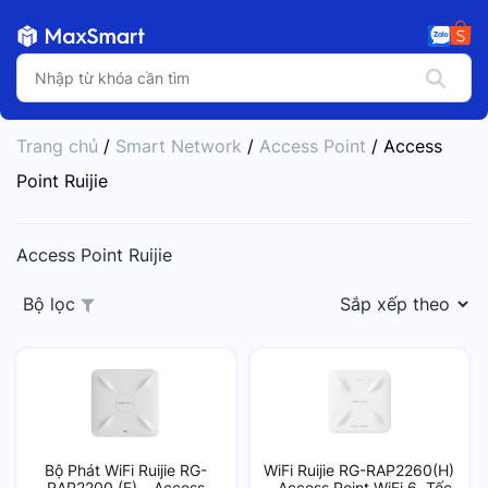
Trang chủ
/
Smart Network
/
Access Point
/ Access
Point Ruijie
Access Point Ruijie
Bộ lọc
Bộ Phát WiFi Ruijie RG-
WiFi Ruijie RG-RAP2260(H)
RAP2200 (E) – Access
– Access Point WiFi 6, Tốc