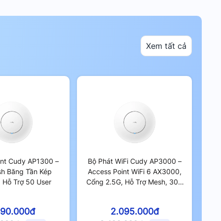
Xem tất cả
int Cudy AP1300 –
Bộ Phát WiFi Cudy AP3000 –
sh Băng Tần Kép
Access Point WiFi 6 AX3000,
 Hỗ Trợ 50 User
Cổng 2.5G, Hỗ Trợ Mesh, 300
User
290.000đ
2.095.000đ