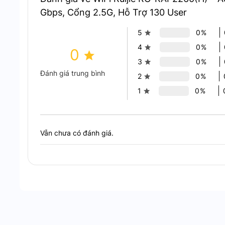
Gbps, Cổng 2.5G, Hỗ Trợ 130 User
5
0%
Công nghệ MU-MIMO và OFDMA
: Tăng cường
4
0%
0
luôn ổn định.
3
0%
Đánh giá trung bình
2
0%
1
0%
Vẫn chưa có đánh giá.