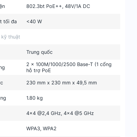
ện
802.3bt PoE++, 48V/1A DC
 tối đa
<40 W
 kỹ thuật
Trung quốc
2 x 100M/1000/2500 Base-T (1 cổng
ng
hỗ trợ PoE
ớc
230 mm x 230 mm x 49,5 mm
ợng
1.80 kg
4x4 @2,4 GHz, 4x4 @5 GHz
WPA3, WPA2