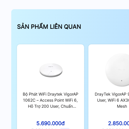
SẢN PHẨM LIÊN QUAN
Bộ Phát WiFi Draytek VigorAP
DrayTek VigorAP 
1062C – Access Point WiFi 6,
User, WiFi 6 AX3
Hỗ Trợ 200 User, Chuẩn
Mesh
AX6000, LAN 2.5Gbps PoE+
5.690.000đ
2.850.0