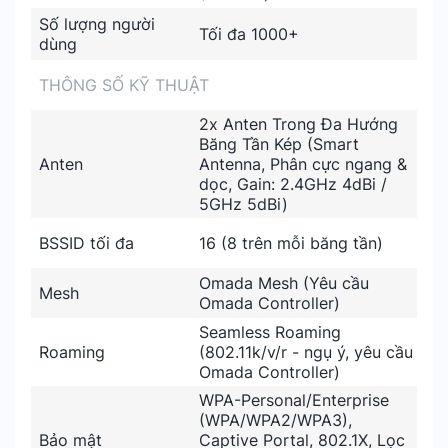
Số lượng người
Tối đa 1000+
dùng
THÔNG SỐ KỸ THUẬT
2x Anten Trong Đa Hướng
Băng Tần Kép (Smart
Anten
Antenna, Phân cực ngang &
dọc, Gain: 2.4GHz 4dBi /
5GHz 5dBi)
BSSID tối đa
16 (8 trên mỗi băng tần)
Omada Mesh (Yêu cầu
Mesh
Omada Controller)
Seamless Roaming
Roaming
(802.11k/v/r - ngụ ý, yêu cầu
Omada Controller)
WPA-Personal/Enterprise
(WPA/WPA2/WPA3),
Bảo mật
Captive Portal, 802.1X, Lọc