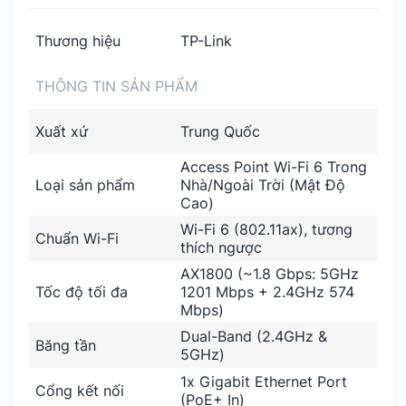
Thương hiệu
TP-Link
THÔNG TIN SẢN PHẨM
Xuất xứ
Trung Quốc
Access Point Wi-Fi 6 Trong
Loại sản phẩm
Nhà/Ngoài Trời (Mật Độ
Cao)
Wi-Fi 6 (802.11ax), tương
Chuẩn Wi-Fi
thích ngược
AX1800 (~1.8 Gbps: 5GHz
Tốc độ tối đa
1201 Mbps + 2.4GHz 574
Mbps)
Dual-Band (2.4GHz &
Băng tần
5GHz)
1x Gigabit Ethernet Port
Cổng kết nối
(PoE+ In)