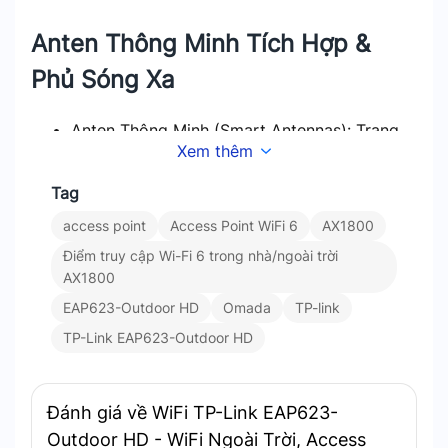
Anten Thông Minh Tích Hợp &
Phủ Sóng Xa
Anten Thông Minh (Smart Antennas): Trang
Xem thêm
bị anten phân cực ngang và dọc tích hợp bên
trong. Kết hợp thuật toán thông minh tự động
Tag
chọn anten tối ưu, giúp giảm nhiễu, tăng hiệu
suất và mở rộng phạm vi phủ sóng (2.4GHz:
access point
Access Point WiFi 6
AX1800
200m+, 5GHz: 300m+ trong điều kiện thử
Điểm truy cập Wi-Fi 6 trong nhà/ngoài trời
nghiệm).
AX1800
Bộ khuếch đại công suất cao chuyên dụng.
EAP623-Outdoor HD
Omada
TP-link
TP-Link EAP623-Outdoor HD
Đánh giá về WiFi TP-Link EAP623-
Outdoor HD - WiFi Ngoài Trời, Access