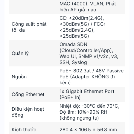
MAC (4000), VLAN, Phát
hiện AP giả mạo
CE: <20dBm(2.4G),
Công suất phát
<30dBm(5G) / FCC:
tối đa
<25dBm(2.4G),
<25dBm(5G)
Omada SDN
(Cloud/Controller/App),
Quản lý
Web UI, SNMP v1/v2c, v3,
SSH, Syslog
PoE+ 802.3at / 48V Passive
Nguồn
PoE (Adapter KHÔNG đi
kèm)
1x Gigabit Ethernet Port
Cổng Ethernet
(PoE+ In)
Nhiệt độ: -30°C đến 70°C,
Điều kiện hoạt
Độ ẩm: 10%~90% RH
động
(không ngưng tụ)
Kích thước
280.4 × 106.5 × 56.8 mm