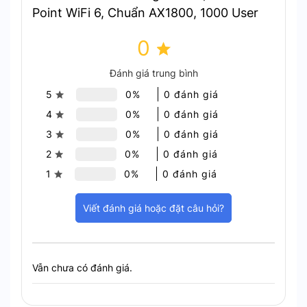
Anten Thông Minh Tích Hợp & Phủ Sóng Xa
Point WiFi 6, Chuẩn AX1800, 1000 User
0
Đánh giá trung bình
5
0%
0 đánh giá
4
0%
0 đánh giá
3
0%
0 đánh giá
2
0%
0 đánh giá
1
0%
0 đánh giá
Khám phá nhiều hơn với Ăng-ten thông minh
Viết đánh giá hoặc đặt câu hỏi?
Chuẩn IP67 Chống Chịu Thời Tiết
Khắc Nghiệt
Vẫn chưa có đánh giá.
Chống nước & bụi IP67: Thiết kế vỏ hoàn