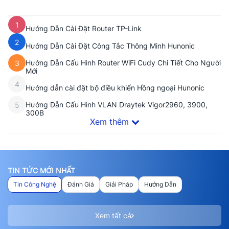
1
Hướng Dẫn Cài Đặt Router TP-Link
2
Hướng Dẫn Cài Đặt Công Tắc Thông Minh Hunonic
Hướng Dẫn Cấu Hình Router WiFi Cudy Chi Tiết Cho Người
3
Mới
4
Hướng dẫn cài đặt bộ điều khiển Hồng ngoại Hunonic
Hướng Dẫn Cấu Hình VLAN Draytek Vigor2960, 3900,
5
300B
Xem thêm
TIN TỨC MỚI NHẤT
Tin Công Nghệ
Đánh Giá
Giải Pháp
Hướng Dẫn
Xem tất cả