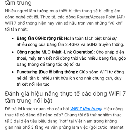
tầm trung
Nhiều người lầm tưởng mua thiết bị tầm trung sẽ bị cắt giảm
công nghệ cốt lõi. Thực tế, các dòng Router/Access Point (AP)
WiFi 7 phổ thông hiện nay vẫn sở hữu trọn vẹn những “vũ khí”
tối tân nhất:
Băng tần 6GHz rộng rãi:
Hoàn toàn tách biệt khỏi sự
nhiễu sóng của băng tần 2.4GHz và 5GHz truyền thống.
Công ngghe MLO (Multi-Link Operation):
Cho phép điện
thoại, máy tính kết nối đồng thời vào nhiều băng tần, gộp
băng thông để tăng tốc độ tối đa.
Puncturing (Đục lỗ băng thông):
Giúp sóng WiFi tự động
né dải tần bị nhiễu (rất hữu ích cho nhà chung cư), duy
trì kết nối liên tục.
Đánh giá hiệu năng thực tế các dòng WiFi 7
tầm trung nổi bật
Để trả lời khách quan cho câu hỏi
WiFi 7 tầm trung
: Hiệu năng
thực tế có đáng để nâng cấp? Chúng tôi đã thử nghiệm thực
tế 3 đại diện tiêu biểu đang “hot” tại Việt Nam trong không
gian nhà phố 3 tầng và văn phòng làm việc (gói cước Internet