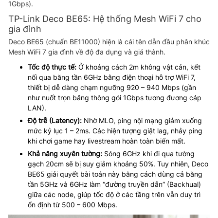
1Gbps).
TP-Link Deco BE65: Hệ thống Mesh WiFi 7 cho
gia đình
Deco BE65 (chuẩn BE11000) hiện là cái tên dẫn đầu phân khúc
Mesh WiFi 7 gia đình về độ đa dụng và giá thành.
Tốc độ thực tế:
Ở khoảng cách 2m không vật cản, kết
nối qua băng tần 6GHz bằng điện thoại hỗ trợ WiFi 7,
thiết bị dễ dàng chạm ngưỡng 920 – 940 Mbps (gần
như nuốt trọn băng thông gói 1Gbps tương đương cáp
LAN).
Độ trễ (Latency):
Nhờ MLO, ping nội mạng giảm xuống
mức kỷ lục 1 – 2ms. Các hiện tượng giật lag, nhảy ping
khi chơi game hay livestream hoàn toàn biến mất.
Khả năng xuyên tường:
Sóng 6GHz khi đi qua tường
gạch 20cm sẽ bị suy giảm khoảng 50%. Tuy nhiên, Deco
BE65 giải quyết bài toán này bằng cách dùng cả băng
tần 5GHz và 6GHz làm “đường truyền dẫn” (Backhual)
giữa các node, giúp tốc độ ở các tầng trên vẫn duy trì
ổn định từ 500 – 600 Mbps.