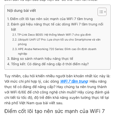
Nội dung bài viết
Điểm cốt lõi tạo nên sức mạnh của WiFi 7 tầm trung
Đánh giá hiệu năng thực tế các dòng WiFi 7 tầm trung nổi
bật
TP-Link Deco BE65: Hệ thống Mesh WiFi 7 cho gia đình
Ubiquiti UniFi U7 Pro: Lựa chọn tối ưu cho Smartphone và văn
phòng
HPE Aruba Networking 720 Series: Đỉnh cao ổn định doanh
nghiệp
Bảng so sánh nhanh hiệu năng thực tế
Tổng kết: Có đáng để nâng cấp ở thời điểm này?
Tuy nhiên, câu hỏi khiến nhiều người băn khoăn nhất lúc này là:
Với mức chi phí hợp lý, các dòng
WiFi 7 tầm trung
: Hiệu năng
thực tế có đáng để nâng cấp? Hay chúng ta nên trung thành
với WiFi 6/6E để chờ công nghệ chín muồi? Hãy cùng đánh giá
chi tiết từ tốc độ, độ trễ đến khả năng xuyên tường thực tế tại
nhà phố Việt Nam qua bài viết sau.
Điểm cốt lõi tạo nên sức mạnh của WiFi 7