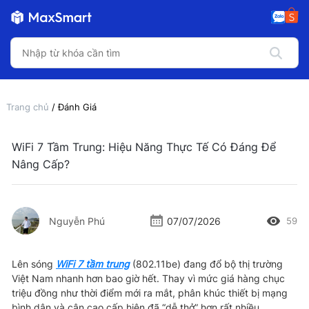
Trang chủ
/ Đánh Giá
WiFi 7 Tầm Trung: Hiệu Năng Thực Tế Có Đáng Để
Nâng Cấp?
Nguyễn Phú
07/07/2026
59
Lên sóng
WiFi 7 tầm trung
(802.11be) đang đổ bộ thị trường
Việt Nam nhanh hơn bao giờ hết. Thay vì mức giá hàng chục
triệu đồng như thời điểm mới ra mắt, phân khúc thiết bị mạng
bình dân và cận cao cấp hiện đã “dễ thở” hơn rất nhiều.