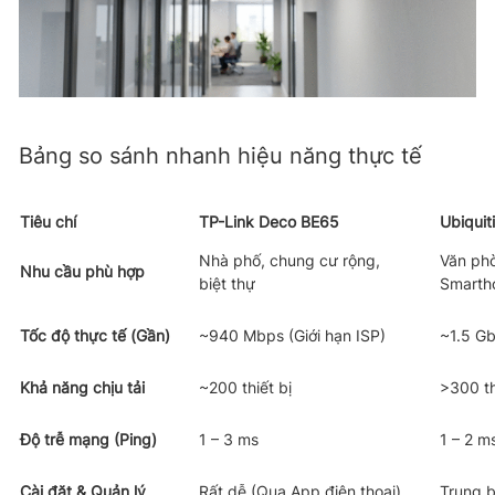
Bảng so sánh nhanh hiệu năng thực tế
Tiêu chí
TP-Link Deco BE65
Ubiquit
Nhà phố, chung cư rộng,
Văn phò
Nhu cầu phù hợp
biệt thự
Smarth
Tốc độ thực tế (Gần)
~940 Mbps (Giới hạn ISP)
~1.5 Gb
Khả năng chịu tải
~200 thiết bị
>300 th
Độ trễ mạng (Ping)
1 – 3 ms
1 – 2 m
Cài đặt & Quản lý
Rất dễ (Qua App điện thoại)
Trung b