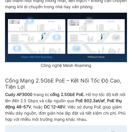
tạo thành một mạng thống nhất, liền mạch – không cần chuyển
mạng khi di chuyển trong nhà hay văn phòng.
Công nghệ Mesh Roaming
Cổng Mạng 2.5GbE PoE – Kết Nối Tốc Độ Cao,
Tiện Lợi
Cudy AP3000
trang bị
cổng 2.5GbE PoE.
Hỗ trợ tốc độ kết nối
lên đến 2.5 Gbps và cấp nguồn qua
PoE 802.3at/af
,
PoE thụ
động 48-57V
, hoặc
DC 12-48V
. Việc sử dụng PoE giúp giảm
thiểu dây nguồn, đơn giản hóa lắp đặt và tiết kiệm chi phí. Phù
hợp với nhiều môi trường mạng khác nhau.