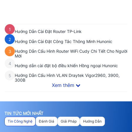
1× Cổng Ethernet 2.5GbE có che chắn hỗ trợ PoE
Kết nối 300 thiết bị đồng thời
Phủ sóng 130 m²
Xem thêm
:
Hướng dẫn cấu hình Access Point Cudy
1
Hướng Dẫn Cài Đặt Router TP-Link
2
Hướng Dẫn Cài Đặt Công Tắc Thông Minh Hunonic
Hướng Dẫn Cấu Hình Router WiFi Cudy Chi Tiết Cho Người
3
Mới
4
Hướng dẫn cài đặt bộ điều khiển Hồng ngoại Hunonic
Hướng Dẫn Cấu Hình VLAN Draytek Vigor2960, 3900,
5
300B
Xem thêm
TIN TỨC MỚI NHẤT
Tin Công Nghệ
Đánh Giá
Giải Pháp
Hướng Dẫn