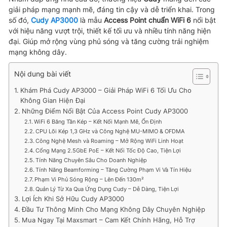
giải pháp mạng mạnh mẽ, đáng tin cậy và dễ triển khai. Trong
số đó,
Cudy AP3000
là mẫu
Access Point chuẩn WiFi 6
nổi bật
với hiệu năng vượt trội, thiết kế tối ưu và nhiều tính năng hiện
đại. Giúp mở rộng vùng phủ sóng và tăng cường trải nghiệm
mạng không dây.
Nội dung bài viết
Khám Phá Cudy AP3000 – Giải Pháp WiFi 6 Tối Ưu Cho
Không Gian Hiện Đại
Những Điểm Nổi Bật Của Access Point Cudy AP3000
WiFi 6 Băng Tần Kép – Kết Nối Mạnh Mẽ, Ổn Định
CPU Lõi Kép 1,3 GHz và Công Nghệ MU-MIMO & OFDMA
Công Nghệ Mesh và Roaming – Mở Rộng WiFi Linh Hoạt
Cổng Mạng 2.5GbE PoE – Kết Nối Tốc Độ Cao, Tiện Lợi
Tính Năng Chuyên Sâu Cho Doanh Nghiệp
Tính Năng Beamforming – Tăng Cường Phạm Vi Và Tín Hiệu
Phạm Vi Phủ Sóng Rộng – Lên Đến 130m²
Quản Lý Từ Xa Qua Ứng Dụng Cudy – Dễ Dàng, Tiện Lợi
Lợi Ích Khi Sở Hữu Cudy AP3000
Đầu Tư Thông Minh Cho Mạng Không Dây Chuyên Nghiệp
Mua Ngay Tại Maxsmart – Cam Kết Chính Hãng, Hỗ Trợ