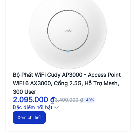
Bộ Phát WiFi Cudy AP3000 - Access Point
WiFi 6 AX3000, Cổng 2.5G, Hỗ Trợ Mesh,
300 User
2.095.000
₫
3.490.000
₫
-40%
Đặc điểm nổi bật
Wi-Fi băng tần kép 4 luồng chuẩn Wi-Fi 6
Xem chi tiết
Tốc độ Wi-Fi 5Ghz: 2402 Mbps + 2.4Ghz: 574
Mbps