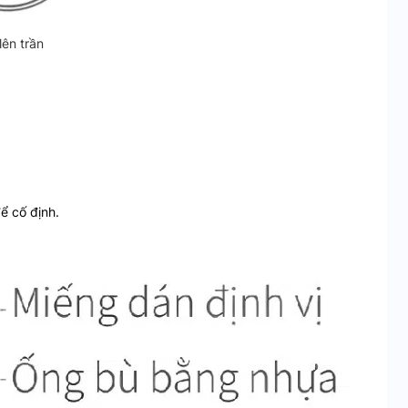
lên trần
ể cố định.