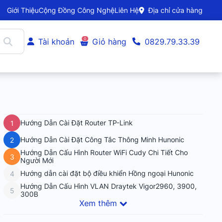
Giới Thiệu
Cộng Đồng Công Nghệ
Liên Hệ
Địa chỉ cửa hàng
0
Tài khoản
Giỏ hàng
0829.79.33.39
Hướng Dẫn Cài Đặt Router TP-Link
1
Hướng Dẫn Cài Đặt Công Tắc Thông Minh Hunonic
2
Hướng Dẫn Cấu Hình Router WiFi Cudy Chi Tiết Cho
3
Người Mới
Hướng dẫn cài đặt bộ điều khiển Hồng ngoại Hunonic
4
Hướng Dẫn Cấu Hình VLAN Draytek Vigor2960, 3900,
5
300B
Xem thêm