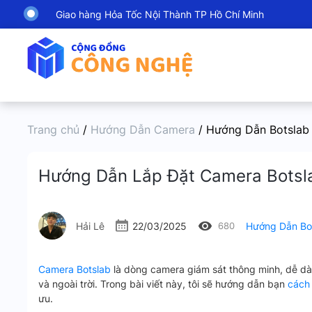
Giao hàng Hỏa Tốc Nội Thành TP Hồ Chí Minh
Trang chủ
/
Hướng Dẫn Camera
/ Hướng Dẫn Botslab
Hướng Dẫn Lắp Đặt Camera Botsla
Hải Lê
22/03/2025
680
Hướng Dẫn Bo
Camera Botslab
là dòng camera giám sát thông minh, dễ dà
và ngoài trời. Trong bài viết này, tôi sẽ hướng dẫn bạn
cách 
ưu.