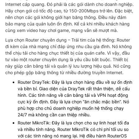
Internet cáp quang. Đó phải là các gói dành cho doanh nghiệp.
Hãy chọn gói có tốc độ cao, từ 150-200Mbps trở lên. Đặc biệt,
nên chọn các gói không giới hạn băng thông. Điều này đảm
bảo mạng của quán luôn ổn định. Kể cả khi nhiều khách hàng
cùng xem video hay chơi game, mạng vẫn sẽ mượt mà.
Lựa chọn Router chuyên dụng – Trái tim của hệ thống: Router
đi kèm của nhà mạng chỉ đáp ứng nhu cầu gia đình. Nó không
thể chịu tải cho hàng chục thiết bị của quán cafe. Vì vậy, đầu
tư vào một router chuyên dụng là yêu cầu bắt buộc. Thiết bị
này giúp cân bằng tải và quản lý lưu lượng hiệu quả. Nó cũng
cho phép gộp băng thông từ nhiều đường truyền Internet.
Router DrayTek: Đây là lựa chọn hàng đầu về sự ổn định
và bền bỉ. Giao diện của DrayTek rất thân thiện, dễ cấu
hình. Các tính năng về cân bằng tải và VPN hoạt động
cực kỳ ổn định. Đây là lựa chọn “ăn chắc mặc bền”. Nó
phù hợp cho chủ doanh nghiệp muốn hệ thống chạy
24/7 mà không cần can thiệp nhiều.
Router MikroTik: Đây là lựa chọn cho sự linh hoạt tối đa
và nhiều tính năng. Router MikroTik có chi phí tối ưu so
với các tính năng nó mang lại. Hệ điều hành RouterOS