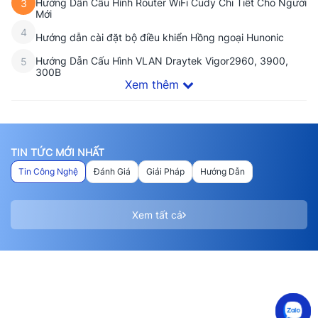
Hướng Dẫn Cấu Hình Router WiFi Cudy Chi Tiết Cho Người
3
Mới
4
Hướng dẫn cài đặt bộ điều khiển Hồng ngoại Hunonic
Hướng Dẫn Cấu Hình VLAN Draytek Vigor2960, 3900,
5
300B
Xem thêm
TIN TỨC MỚI NHẤT
Tin Công Nghệ
Đánh Giá
Giải Pháp
Hướng Dẫn
Xem tất cả