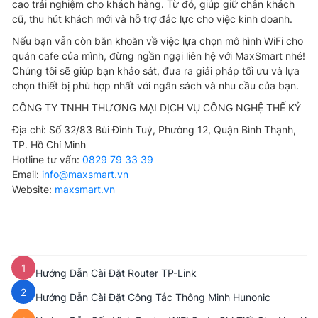
cao trải nghiệm cho khách hàng. Từ đó, giúp giữ chân khách
cũ, thu hút khách mới và hỗ trợ đắc lực cho việc kinh doanh.
Nếu bạn vẫn còn băn khoăn về việc lựa chọn mô hình WiFi cho
quán cafe của mình, đừng ngần ngại liên hệ với MaxSmart nhé!
Chúng tôi sẽ giúp bạn khảo sát, đưa ra giải pháp tối ưu và lựa
chọn thiết bị phù hợp nhất với ngân sách và nhu cầu của bạn.
CÔNG TY TNHH THƯƠNG MẠI DỊCH VỤ CÔNG NGHỆ THẾ KỶ
Địa chỉ: Số 32/83 Bùi Đình Tuý, Phường 12, Quận Bình Thạnh,
TP. Hồ Chí Minh
Hotline tư vấn:
0829 79 33 39
Email:
info@maxsmart.vn
Website:
maxsmart.vn
1
Hướng Dẫn Cài Đặt Router TP-Link
2
Hướng Dẫn Cài Đặt Công Tắc Thông Minh Hunonic