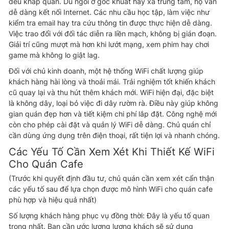
đều khắp quán. Dù ngồi ở góc khuất hay xa trung tâm, họ vẫn
dễ dàng kết nối Internet. Các nhu cầu học tập, làm việc như
kiểm tra email hay tra cứu thông tin được thực hiện dễ dàng.
Việc trao đổi với đối tác diễn ra liền mạch, không bị gián đoạn.
Giải trí cũng mượt mà hơn khi lướt mạng, xem phim hay chơi
game mà không lo giật lag.
Đối với chủ kinh doanh, một hệ thống WiFi chất lượng giúp
khách hàng hài lòng và thoải mái. Trải nghiệm tốt khiến khách
cũ quay lại và thu hút thêm khách mới. WiFi hiện đại, đặc biệt
là không dây, loại bỏ việc đi dây rườm rà. Điều này giúp không
gian quán đẹp hơn và tiết kiệm chi phí lắp đặt. Công nghệ mới
còn cho phép cài đặt và quản lý WiFi dễ dàng. Chủ quán chỉ
cần dùng ứng dụng trên điện thoại, rất tiện lợi và nhanh chóng.
Các Yếu Tố Cần Xem Xét Khi Thiết Kế WiFi
Cho Quán Cafe
(Trước khi quyết định đầu tư, chủ quán cần xem xét cẩn thận
các yếu tố sau để lựa chọn được mô hình WiFi cho quán cafe
phù hợp và hiệu quả nhất)
Số lượng khách hàng phục vụ đồng thời: Đây là yếu tố quan
trọng nhất. Bạn cần ước lượng lượng khách sẽ sử dụng