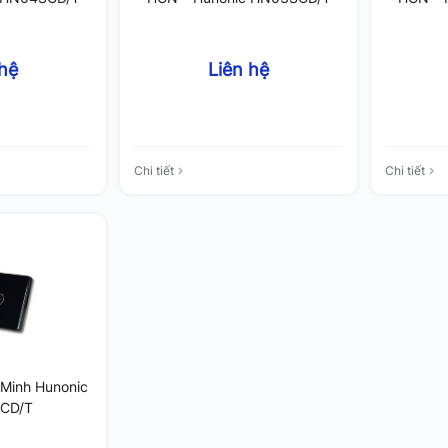
 hệ
Liên hệ
Chi tiết
Chi tiết
Minh Hunonic
CD/T