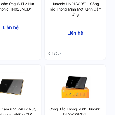
 cảm ứng WiFi 2 Nút 1
Hunonic HNP1SCD/T – Công
unonic HN02SMCD/T
Tắc Thông Minh Một Kênh Cảm
Ứng
Liên hệ
Liên hệ
Chi tiết
 cảm ứng WiFi 2 Nút,
Công Tắc Thông Minh Hunonic
Hunonic HN02SCD/T
DTSW02MD/T