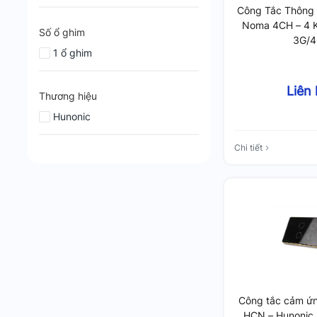
Công Tắc Thông 
Noma 4CH – 4 K
Số ổ ghim
3G/
1 ổ ghim
Liên
Thương hiệu
Hunonic
Chi tiết
Công tắc cảm ứn
HCN – Hunonic