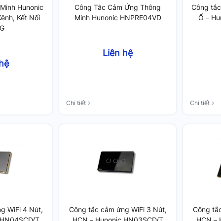
Minh Hunonic
Công Tắc Cảm Ứng Thông
Công tắc
ênh, Kết Nối
Minh Hunonic HNPRE04VD
Ổ – H
4G
Liên hệ
 hệ
Chi tiết
Chi tiết
g WiFi 4 Nút,
Công tắc cảm ứng WiFi 3 Nút,
Công tắc
 HN04SCD/T
HCN – Hunonic HN03SCD/T
HCN – 