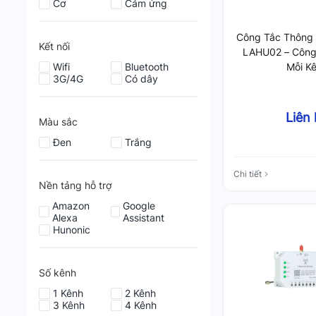
Cơ
Cảm ứng
Công Tắc Thông 
Kết nối
LAHU02 – Công
Wifi
Bluetooth
Mỗi K
3G/4G
Có dây
Liên
Màu sắc
Đen
Trắng
Chi tiết
Nền tảng hỗ trợ
Amazon
Google
Alexa
Assistant
Hunonic
Số kênh
1 Kênh
2 Kênh
3 Kênh
4 Kênh