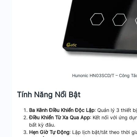
Hunonic HN03SCD/T – Công Tắc
Tính Năng Nổi Bật
Ba Kênh Điều Khiển Độc Lập
: Quản lý 3 thiết b
Điều Khiển Từ Xa Qua App
: Kết nối với ứng dụ
bất kỳ đâu.
Hẹn Giờ Tự Động
: Lập lịch bật/tắt theo thời 