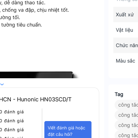
, dễ dàng thao tác.
, chống va đập, chịu nhiệt tốt.
Xuất xứ
ường tối.
 tường tiêu chuẩn.
Vật liệu
Chức nă
Màu sắc
Tag
, HCN - Hunonic HN03SCD/T
công tắ
0 đánh giá
công tắc
0 đánh giá
công tắ
Viết đánh giá hoặc
0 đánh giá
đặt câu hỏi?
công tắ