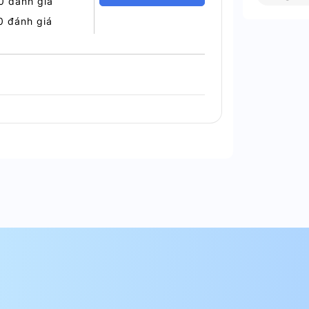
0 đánh giá
0 đánh giá
 Bật
ạt, hoặc các thiết bị điện khác.
nghi.
u sáng và thiết bị văn phòng.
công nghệ cao cho khách hàng.
SCD/T?
uản lý nhiều thiết bị dễ dàng.
iêu hao năng lượng không cần thiết.
ọng, phù hợp với mọi không gian.
ng lâu dài.