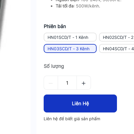
Tải tối đa
: 500W/kênh.
Phiên bản
HN01SCD/T - 1 Kênh
HN02SCD/T - 2
HN03SCD/T - 3 Kênh
HN04SCD/T - 4
Số lượng
Liên Hệ
Liên hệ để biết giá sản phẩm