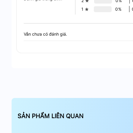
2
0%
1
0%
Tính Năng Nổi
Vẫn chưa có đánh giá.
Ứng Dụng
Nhà Ở Gia Đình
: Sử dụng để điều khiển đèn, qu
Căn Hộ, Chung Cư
: Tăng tính hiện đại và tiện 
Văn Phòng Làm Việc
: Điều khiển hệ thống chiế
Khách Sạn, Homestay
: Mang lại trải nghiệm 
Tại Sao Nên Chọn Hunonic HN03
Tiện Lợi Cao
: Điều khiển từ xa qua ứng dụng, q
Tiết Kiệm Điện Năng
: Hẹn giờ tự động, giảm t
SẢN PHẨM LIÊN QUAN
Thiết Kế Đẹp Mắt
: Mặt kính cường lực sang tr
Độ Bền Cao
: Chất liệu cao cấp, đảm bảo sử dụ