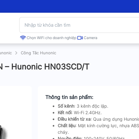
Chọn WiFi cho doanh nghiệp
Camera
unonic
Công Tắc Hunonic
CN – Hunonic HN03SCD/T
Thông tin sản phẩm:
Số kênh
: 3 kênh độc lập.
Kết nối
: Wi-Fi 2.4GHz.
Điều khiển từ xa
: Qua ứng dụng Hunoni
Chất liệu
: Mặt kính cường lực, nhựa AB
cháy.
Nguồn điện
: 100-240V, 50/60Hz.