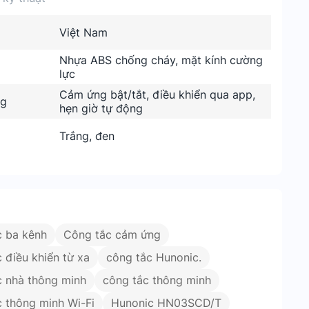
Việt Nam
Nhựa ABS chống cháy, mặt kính cường
lực
Cảm ứng bật/tắt, điều khiển qua app,
ng
hẹn giờ tự động
Trắng, đen
c ba kênh
Công tắc cảm ứng
 điều khiển từ xa
công tắc Hunonic.
c nhà thông minh
công tắc thông minh
c thông minh Wi-Fi
Hunonic HN03SCD/T