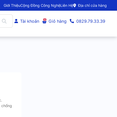
Giới Thiệu
Cộng Đồng Công Nghệ
Liên Hệ
Địa chỉ cửa hàng
0
Tài khoản
Giỏ hàng
0829.79.33.39
c.
S chống