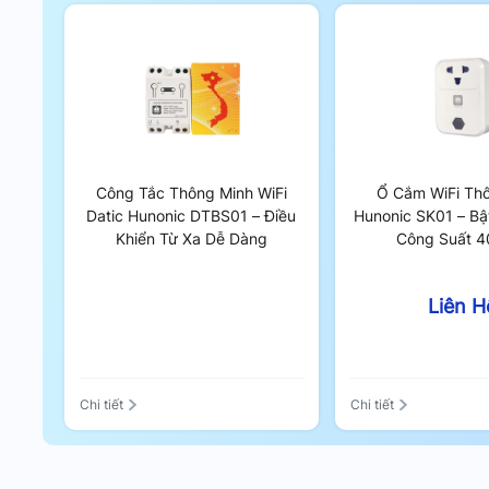
Thương Hiệu Việt Uy Tín
: Được sản xuất bởi Hu
thông minh tại Việt Nam.
Kết Luận
Hunonic HN03SCD/T là lựa chọn hoàn hảo cho nhữn
các tính năng điều khiển thông minh. Với thiết kế h
tiện lợi qua app, sản phẩm sẽ mang đến sự thoải mái
Công Tắc Thông Minh WiFi
Ổ Cắm WiFi Th
Datic Hunonic DTBS01 – Điều
Hunonic SK01 – Bật
Khiển Từ Xa Dễ Dàng
Công Suất 
Liên H
Chi tiết
Chi tiết