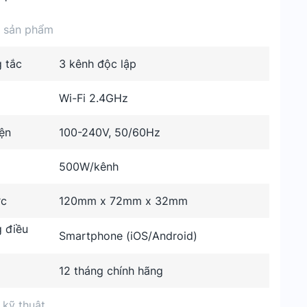
n sản phẩm
 tắc
3 kênh độc lập
Wi-Fi 2.4GHz
ện
100-240V, 50/60Hz
500W/kênh
ớc
120mm x 72mm x 32mm
 điều
Smartphone (iOS/Android)
12 tháng chính hãng
 kỹ thuật