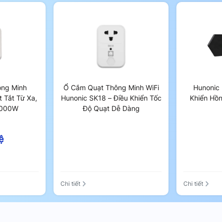
nonic. Thương hiệu nổi tiếng về thiết bị
g ai muốn nâng cấp không gian sống với
iện đại, độ bền cao và khả năng quản lý
 và hiện đại cho gia đình bạn.
ông Minh
Ổ Cắm Quạt Thông Minh WiFi
Hunonic 
 Tắt Từ Xa,
Hunonic SK18 – Điều Khiển Tốc
Khiển Hồn
4000W
Độ Quạt Dễ Dàng
ệ
Chi tiết
Chi tiết