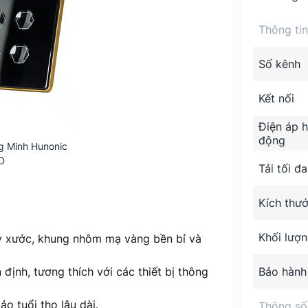
Thông ti
Số kênh
Kết nối
Điện áp 
động
 Minh Hunonic
D
Tải tối đa
Kích thư
Khối lượ
y xước, khung nhôm mạ vàng bền bỉ và
định, tương thích với các thiết bị thông
Bảo hành
o tuổi thọ lâu dài.
Thông số