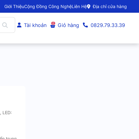
Giới Thiệu
Cộng Đồng Công Nghệ
Liên Hệ
Địa chỉ cửa hàng
0
Tài khoản
Giỏ hàng
0829.79.33.39
, LED:
ển trung