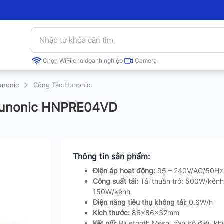
Chọn WiFi cho doanh nghiệp
Camera
unonic
Công Tắc Hunonic
Hunonic HNPRE04VD
Thông tin sản phẩm:
Điện áp hoạt động:
95 – 240V/AC/50Hz
Công suất tải:
Tải thuần trở: 500W/kênh
150W/kênh
Điện năng tiêu thụ không tải:
0.6W/h
Kích thước:
86x86x32mm
Kết nối:
Bluetooth Mesh, cần bộ điều khi