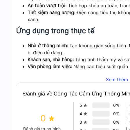
An toàn vượt trội:
Tích hợp khóa an toàn, tránh
Tiết kiệm năng lượng:
Điện năng tiêu thụ không
xanh.
Ứng dụng trong thực tế
Nhà ở thông minh:
Tạo không gian sống hiện đạ
bị điện dễ dàng.
Khách sạn, nhà hàng:
Tăng tính thẩm mỹ và sự 
Văn phòng làm việc:
Nâng cao hiệu suất quản 
Tại sao nên chọn Hunonic HNPRE
Xem thêm
Hiệu suất cao:
Sản phẩm được thiết kế để hoạ
Đánh giá về Công Tắc Cảm Ứng Thông M
trong nhiều môi trường.
5
0%
Tính thẩm mỹ vượt trội:
Với thiết kế đẳng cấp
nội thất.
4
0%
0
An toàn tuyệt đối:
Các tính năng bảo vệ người
3
0%
Công nghệ tiên tiến:
Kết nối không dây Bluetoo
Đánh giá trung bình