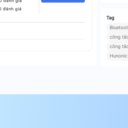
0 đánh giá
0 đánh giá
Tag
Bluetoo
áp lý tưởng cho ngôi nhà thông minh, mang
công tắ
 một sản phẩm vừa đẹp, vừa bền, lại tích
.
công tắ
Hunoni