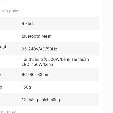
n sản phẩm
4 kênh
Bluetooth Mesh
hoạt
95-240V/AC/50Hz
Tải thuần trở: 500W/kênh Tải thuần
LED: 150W/kênh
ớc
86x86x32mm
ng
150g
12 tháng chính hãng
 kỹ thuật