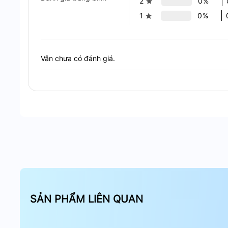
2
0%
kiệm thời gian.
1
0%
Kết luận
Công tắc cảm ứng
Hunonic HNPRE04VD
là giải ph
Vẫn chưa có đánh giá.
lại sự tiện nghi và hiện đại. Nếu bạn đang tìm kiếm
hợp công nghệ cao, đây chính là lựa chọn hoàn hảo
SẢN PHẨM LIÊN QUAN