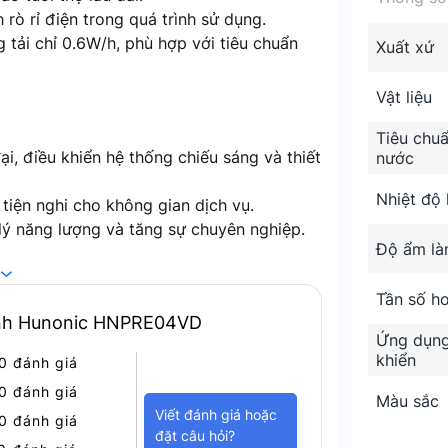
 rò rỉ điện trong quá trình sử dụng.
 tải chỉ 0.6W/h, phù hợp với tiêu chuẩn
Xuất xứ
Vật liệu
Tiêu chu
i, điều khiển hệ thống chiếu sáng và thiết
nước
Nhiệt độ 
tiện nghi cho không gian dịch vụ.
lý năng lượng và tăng sự chuyên nghiệp.
Độ ẩm là
04VD?
Tần số h
t động ổn định, đáp ứng nhu cầu sử dụng
inh Hunonic HNPRE04VD
Ứng dụng
khiển
0 đánh giá
, sản phẩm phù hợp với mọi phong cách
0 đánh giá
Màu sắc
 dùng được tích hợp đầy đủ.
Viết đánh giá hoặc
0 đánh giá
đặt câu hỏi?
th Mesh giúp điều khiển dễ dàng, tiết