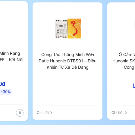
Minh Rạng
Công Tắc Thông Minh WiFi
Ổ Cắm W
F – Kết Nối
Datic Hunonic DTBS01 – Điều
Hunonic SK
Khiển Từ Xa Dễ Dàng
Công
0đ
-30%
Chi tiết
Chi tiết