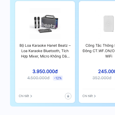
Bộ Loa Karaoke Hanet Beatz –
Công Tắc Thông 
Loa Karaoke Bluetooth, Tích
Đông CT.WF.ON/OF
Hợp Mixer, Micro Không Dây
WiFi
Cao Cấp
3.950.000đ
245.00
4.500.000đ
352.000đ
-12%
Chi tiết
Chi tiết