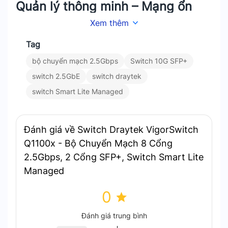
Quản lý thông minh – Mạng ổn
định và an toàn
Xem thêm
Tag
VigorSwitch Q1100x hỗ trợ các tính năng quản lý
bộ chuyển mạch 2.5Gbps
Switch 10G SFP+
quan trọng như
VLAN
,
Loop Detection
,
Storm
Control
và
Spanning Tree (STP/RSTP)
. Các tính
switch 2.5GbE
switch draytek
năng này giúp phân tách mạng rõ ràng. Chúng
switch Smart Lite Managed
cũng ngăn chặn vòng lặp và kiểm soát lưu lượng
hiệu quả. Nhờ đó, mạng doanh nghiệp luôn vận
hành ổn định và an toàn.
Đánh giá về Switch Draytek VigorSwitch
Q1100x - Bộ Chuyển Mạch 8 Cổng
VigorSwitch Q1100x hỗ trợ QoS
2.5Gbps, 2 Cổng SFP+, Switch Smart Lite
và IPv6 cho hệ thống mạng hiện
Managed
đại
0
Switch hỗ trợ
QoS
với nhiều hàng đợi khác nhau.
Đánh giá trung bình
Thiết bị cho phép ưu tiên lưu lượng theo
CoS,