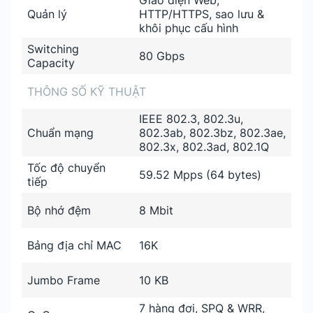
Quản lý
HTTP/HTTPS, sao lưu &
khôi phục cấu hình
Switching
80 Gbps
Capacity
THÔNG SỐ KỸ THUẬT
IEEE 802.3, 802.3u,
Chuẩn mạng
802.3ab, 802.3bz, 802.3ae,
802.3x, 802.3ad, 802.1Q
Tốc độ chuyển
59.52 Mpps (64 bytes)
tiếp
Bộ nhớ đệm
8 Mbit
Bảng địa chỉ MAC
16K
Jumbo Frame
10 KB
7 hàng đợi, SPQ & WRR,