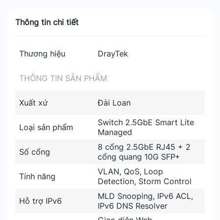
Thông tin chi tiết
Thương hiệu
DrayTek
THÔNG TIN SẢN PHẨM
Xuất xứ
Đài Loan
Switch 2.5GbE Smart Lite
Loại sản phẩm
Managed
8 cổng 2.5GbE RJ45 + 2
Số cổng
cổng quang 10G SFP+
VLAN, QoS, Loop
Tính năng
Detection, Storm Control
MLD Snooping, IPv6 ACL,
Hỗ trợ IPv6
IPv6 DNS Resolver
Giao diện Web,