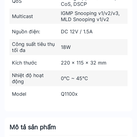
QoS
CoS, DSCP
IGMP Snooping v1/v2/v3,
Multicast
MLD Snooping v1/v2
Nguồn điện:
DC 12V / 1.5A
Công suất tiêu thụ
18W
tối đa
Kích thước
220 × 115 × 32 mm
Nhiệt độ hoạt
0°C ~ 45°C
động
Model
Q1100x
Mô tả sản phẩm