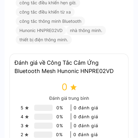
công tắc điều khiển hẹn giờ.
Nhà ở:
Điều khiển đèn, quạt, hoặc các thiết bị
công tắc điều khiển từ xa
điện trong phòng khách, phòng ngủ.
công tắc thông minh Bluetooth
Văn phòng:
Quản lý thiết bị chiếu sáng và các
Hunonic HNPRE02VD
nhà thông minh.
thiết bị điện trong không gian làm việc.
thiết bị điện thông minh.
Khu thương mại:
Quản lý chiếu sáng và các
thiết bị điện trong cửa hàng hoặc showroom.
Tại sao nên chọn Hunonic
Đánh giá về Công Tắc Cảm Ứng
HNPRE02VD?
Bluetooth Mesh Hunonic HNPRE02VD
0
Dễ sử dụng:
Cài đặt nhanh chóng qua ứng
dụng, kết nối ổn định và đơn giản.
Đánh giá trung bình
An toàn tuyệt đối:
Thiết kế chống cháy và
5
0%
0 đánh giá
đạt chuẩn chất lượng, đảm bảo an toàn khi
sử dụng.
4
0%
0 đánh giá
Tiết kiệm điện:
Quản lý thiết bị thông minh,
3
0%
0 đánh giá
giúp tiết kiệm năng lượng hiệu quả.
2
0%
0 đánh giá