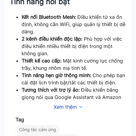
Tính năng nổi bật
Kết nối Bluetooth Mesh:
Điều khiển từ xa ổn
định, không cần WiFi, giúp quản lý thiết bị dễ
dàng.
2 kênh điều khiển độc lập:
Phù hợp với việc
điều khiển nhiều thiết bị điện trong một
không gian.
Thiết kế cao cấp:
Mặt kính cường lực chống
trầy, khung nhôm mạ tinh tế.
Tính năng hẹn giờ thông minh:
Cho phép bạn
cài đặt lịch trình bật/tắt các thiết bị điện.
Tương thích với trợ lý ảo:
Điều khiển bằng
giọng nói qua Google Assistant và Amazon
Alexa.
Xem thêm
Tiết kiệm năng lượng:
Quản lý hiệu quả thiết
bị điện, giảm lãng phí năng lượng.
Tag
Ứng dụng trong thực tế
Công tắc cảm ứng