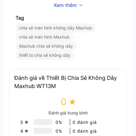
DisplayPort cho phép xuất hình ảnh HD chất
Xem thêm
lượng cao.
Tag
Tương Thích USB Type-A: Tương thích với
các thiết bị cũ qua bộ chuyển đổi.
chia sẻ màn hình không dây Maxhub
3. Kết Nối Nhanh Trong 5 Giây
chia sẻ màn hình Maxhub
Maxhub chia sẻ không dây
Một trong những ưu điểm vượt trội của Maxhub
thiết bị chia sẻ không dây
WT13M chính là tính năng
Kết Nối Nhanh Trong 5
Giây
. Bạn không còn phải lo lắng về việc cài đặt
phức tạp. Chỉ với một lần chạm, bạn đã có thể bắt
Đánh giá về Thiết Bị Chia Sẻ Không Dây
đầu chia sẻ màn hình của mình. Điều này đặc biệt
Maxhub WT13M
hữu ích trong các cuộc họp nơi thời gian là yếu tố
quan trọng.
0
Đánh giá trung bình
5
0%
0 đánh giá
4
0%
0 đánh giá