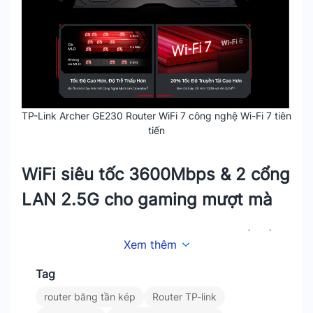
TP-Link Archer GE230 Router WiFi 7 công nghệ Wi-Fi 7 tiên
tiến
WiFi siêu tốc 3600Mbps & 2 cổng
LAN 2.5G cho gaming mượt mà
Router WiFi TP-Link Archer GE230 cung cấp tốc
Xem thêm
độ lên đến
3600Mbps
. Trong đó, băng tần
5GHz
đạt 2882Mbps
và
2.4GHz đạt 688Mbps
. Tốc độ
Tag
cao giúp giảm lag và giữ ping ổn định. Router còn
router băng tần kép
Router TP-link
được trang bị
2 cổng LAN 2.5G
. Các cổng này