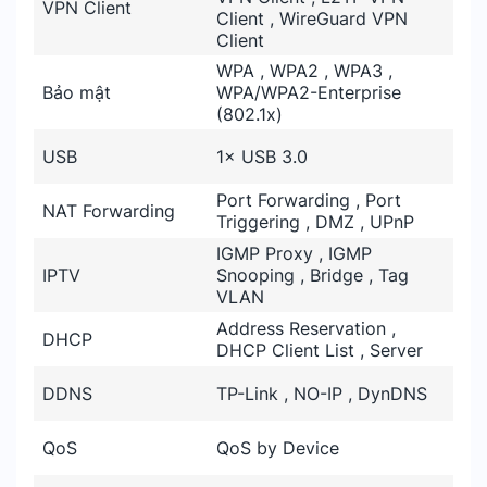
VPN Client
Client , WireGuard VPN
Client
WPA , WPA2 , WPA3 ,
Bảo mật
WPA/WPA2-Enterprise
(802.1x)
USB
1× USB 3.0
Port Forwarding , Port
NAT Forwarding
Triggering , DMZ , UPnP
IGMP Proxy , IGMP
IPTV
Snooping , Bridge , Tag
VLAN
Address Reservation ,
DHCP
DHCP Client List , Server
DDNS
TP-Link , NO-IP , DynDNS
QoS
QoS by Device