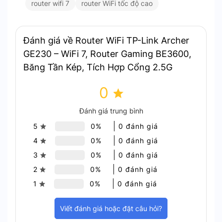
router wifi 7
router WiFi tốc độ cao
cho tốc độ nhanh hơn Gigabit thông thường. Thiết
bị phù hợp cho PC gaming, console và mạng tốc
độ cao.
Đánh giá về Router WiFi TP-Link Archer
GE230 – WiFi 7, Router Gaming BE3600,
Băng Tần Kép, Tích Hợp Cổng 2.5G
0
Đánh giá trung bình
5
0%
0 đánh giá
4
0%
0 đánh giá
3
0%
0 đánh giá
2
0%
0 đánh giá
1
0%
0 đánh giá
Viết đánh giá hoặc đặt câu hỏi?