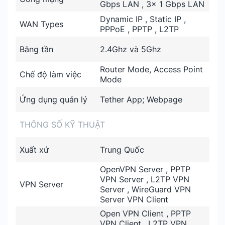
Gbps LAN , 3× 1 Gbps LAN
Dynamic IP , Static IP ,
WAN Types
PPPoE , PPTP , L2TP
Băng tần
2.4Ghz và 5Ghz
Router Mode, Access Point
Chế độ làm việc
Mode
Ứng dụng quản lý
Tether App; Webpage
THÔNG SỐ KỸ THUẬT
Xuất xứ
Trung Quốc
OpenVPN Server , PPTP
VPN Server , L2TP VPN
VPN Server
Server , WireGuard VPN
Server VPN Client
Open VPN Client , PPTP
VPN Client , L2TP VPN