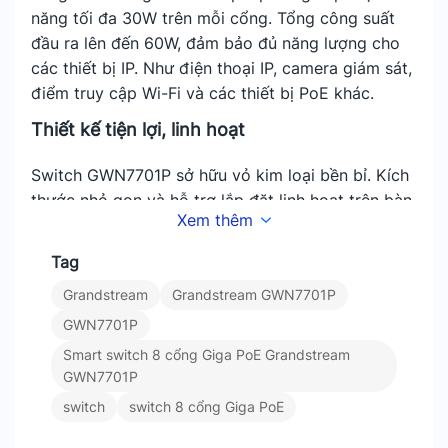
năng tối đa 30W trên mỗi cổng. Tổng công suất
đầu ra lên đến 60W, đảm bảo đủ năng lượng cho
các thiết bị IP. Như điện thoại IP, camera giám sát,
điểm truy cập Wi-Fi và các thiết bị PoE khác.
Thiết kế tiện lợi, linh hoạt
Switch GWN7701P sở hữu vỏ kim loại bền bỉ. Kích
thước nhỏ gọn và hỗ trợ lắp đặt linh hoạt trên bàn
Xem thêm
làm việc hoặc gắn tường. Đèn LED trực quan trên
mỗi cổng giúp người dùng dễ dàng kiểm tra trạng
Tag
thái liên kết và hoạt động mạng.
Grandstream
Grandstream GWN7701P
Kết nối mạng ổn định, tối ưu hóa lưu lượng
GWN7701P
Smart switch 8 cổng Giga PoE Grandstream
Công nghệ Auto MDI/MDIX giúp loại bỏ nhu
GWN7701P
cầu sử dụng cáp chéo, tăng tính tiện lợi.
Hỗ trợ tự động điều chỉnh tốc độ kết nối cho
switch
switch 8 cổng Giga PoE
từng cổng. Đảm bảo hiệu suất tối đa với các