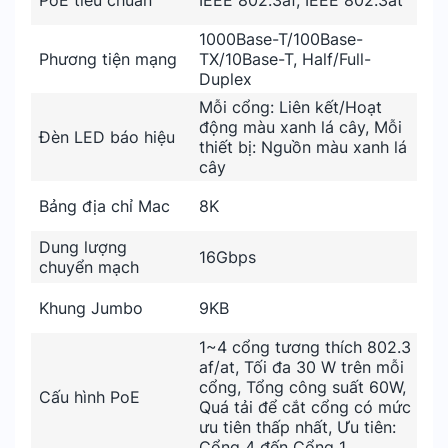
PoE tiêu chuẩn
IEEE 802.3af, IEEE 802.3at
1000Base-T/100Base-
Phương tiện mạng
TX/10Base-T, Half/Full-
Duplex
Mỗi cổng: Liên kết/Hoạt
động màu xanh lá cây, Mỗi
Đèn LED báo hiệu
thiết bị: Nguồn màu xanh lá
cây
Bảng địa chỉ Mac
8K
Dung lượng
16Gbps
chuyển mạch
Khung Jumbo
9KB
1~4 cổng tương thích 802.3
af/at, Tối đa 30 W trên mỗi
cổng, Tổng công suất 60W,
Cấu hình PoE
Quá tải để cắt cổng có mức
ưu tiên thấp nhất, Ưu tiên:
Cổng 4 đến Cổng 1