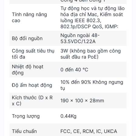
Tự động học và tự động lão
Tính năng nâng
hóa địa chỉ Mac, Kiểm soát
cao
luồng IEEE 802.3,
802.1p/DSCP QoS, IGMP:
Nguồn ngoài 48-
Bộ đổi nguồn
53.5VDC/1.22A
Công suất tiêu thụ
3W (không bao gồm công
tối đa
suất đầu ra PoE)
Nhiệt độ hoạt
0 đến 40 °C
động
10% đến 90% Không ngưng
Độ ẩm hoạt động
tụ
Kích thước (D x R
190 x 100 x 28mm
x C)
Trọng lượng
0.44Kg
Tiểu chuẩn
FCC, CE, RCM, IC, UKCA