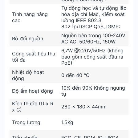
Tự động học và tự động lão
Tính năng nâng
hóa địa chỉ Mac, Kiểm soát
cao
luồng IEEE 802.3,
802.1p/DSCP QoS, IGMP:
Nguồn bên trong 100-240V
Bộ đổi nguồn
AC AC, 50/60Hz, 150W
6,7W @220V/50Hz (không
Công suất tiêu thụ
bao gồm công suất đầu ra
tối đa
PoE)
Nhiệt độ hoạt
0 đến 40 °C
động
10% đến 90% Không ngưng
Độ ẩm hoạt động
tụ
Kích thước (D x R
280 x 180 x 44mm
x C)
Trọng lượng
1.5Kg
Tiểu chuẩn
FCC, CE, RCM, IC, UKCA