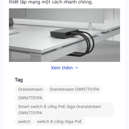
thiết lập mạng một cách nhanh chóng.
Grandstream GWN7701PA có tính năng cắm và chạy
Xem thêm
(Plug-and-Play)
Tag
Grandstream
Grandstream GWN7701PA
Cổng Gigabit RJ45 và PoE+
GWN7701PA
Với 8 cổng Gigabit Ethernet, GWN7701PA cung
Smart switch 8 cổng PoE Giga Grandstream
cấp tốc độ kết nối nhanh chóng lên đến
GWN7701PA
1000Mbps. Đặc biệt, thiết bị này hỗ trợ PoE+ với
switch
switch 8 cổng Giga PoE
khả năng cung cấp lên tới 30W trên mỗi cổng.