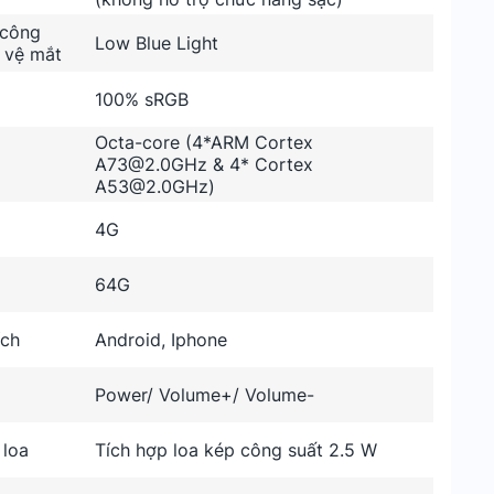
 công
Low Blue Light
 vệ mắt
100% sRGB
Octa-core (4*ARM Cortex
A73@2.0GHz & 4* Cortex
A53@2.0GHz)
4G
64G
ích
Android, Iphone
Power/ Volume+/ Volume-
 loa
Tích hợp loa kép công suất 2.5 W