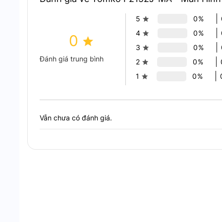
ảnh chi tiết, rõ ràng. Thích hợp cho các tác vụ liê
5
0%
trình.
4
0%
0
Công nghệ IPS còn giúp người dùng dễ dàng theo d
3
0%
giảm chất lượng hiển thị.
Đánh giá trung bình
2
0%
1
0%
Vẫn chưa có đánh giá.