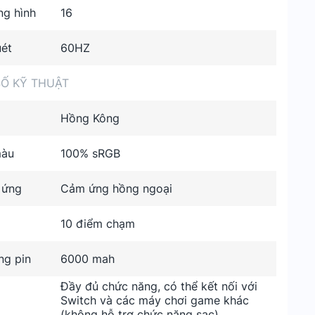
ng hình
16
uét
60HZ
Ố KỸ THUẬT
Hồng Kông
màu
100% sRGB
 ứng
Cảm ứng hồng ngoại
10 điểm chạm
ng pin
6000 mah
Đầy đủ chức năng, có thể kết nối với
Switch và các máy chơi game khác
(không hỗ trợ chức năng sạc)