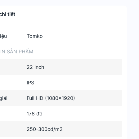
hi tiết
iệu
Tomko
IN SẢN PHẨM
22 inch
IPS
iải
Full HD (1080×1920)
178 độ
250-300cd/m2