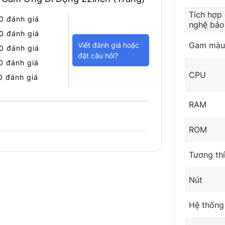
n quan đến đồ họa, xem phim hay thuyết
Tích hợp
0 đánh giá
nghệ bảo
0 đánh giá
õi màn hình từ mọi góc độ mà không bị
Gam màu
Viết đánh giá hoặc
0 đánh giá
đặt câu hỏi?
0 đánh giá
CPU
0 đánh giá
RAM
ROM
Tương th
Nút
Hệ thống