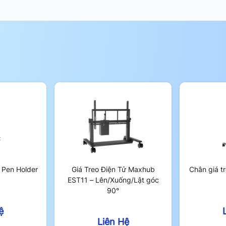
Pen Holder
Giá Treo Điện Tử Maxhub
Chân giá t
EST11 – Lên/Xuống/Lật góc
90°
ệ
Liên Hệ