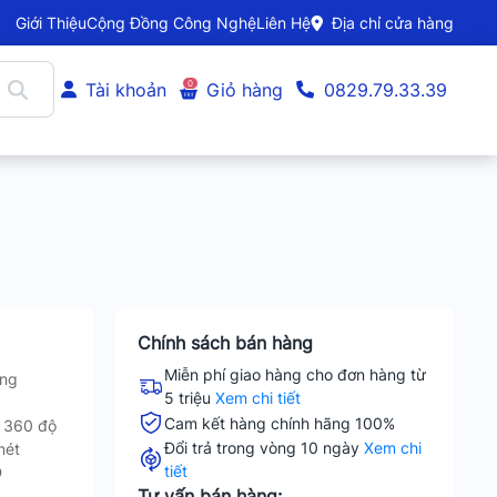
Giới Thiệu
Cộng Đồng Công Nghệ
Liên Hệ
Địa chỉ cửa hàng
0
Tài khoản
Giỏ hàng
0829.79.33.39
Chính sách bán hàng
Miễn phí giao hàng cho đơn hàng từ
ớng
5 triệu
Xem chi tiết
Cam kết hàng chính hãng 100%
y 360 độ
Đổi trả trong vòng 10 ngày
Xem chi
nét
tiết
D
Tư vấn bán hàng: