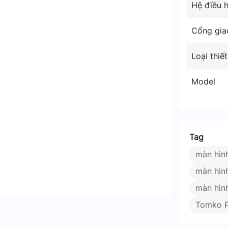
Hệ điều 
Cổng gia
Loại thiết
Model
nét
Tag
m ứng đa điểm nhạy bén
màn hìn
g đa điểm. Cho phép người dùng thao
màn hìn
m, vuốt và kéo thả mượt mà. Điều này giúp
màn hìn
rong các công việc thiết kế đồ họa, dạy
Tomko 