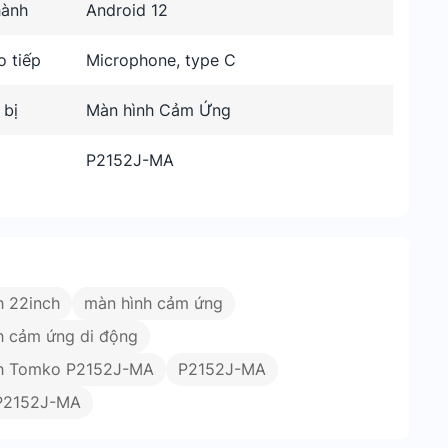
hành
Android 12
o tiếp
Microphone, type C
 bị
Màn hình Cảm Ứng
P2152J-MA
h 22inch
màn hình cảm ứng
h cảm ứng di động
h Tomko P2152J-MA
P2152J-MA
P2152J-MA