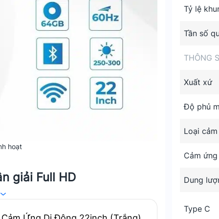
Tỷ lệ khu
Tần số q
THÔNG S
Xuất xứ
Độ phủ 
Loại cảm
inh hoạt
Cảm ứng
n giải Full HD
Dung lượ
IPS, mang lại chất lượng hình ảnh sắc
Type C
giải Full HD (1920 x 1080) đảm bảo hình
 Cảm Ứng Di Động 22inch (Trắng)