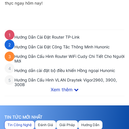
thực ngay hôm nay!
1
Hướng Dẫn Cài Đặt Router TP-Link
2
Hướng Dẫn Cài Đặt Công Tắc Thông Minh Hunonic
Hướng Dẫn Cấu Hình Router WiFi Cudy Chi Tiết Cho Người
3
Mới
4
Hướng dẫn cài đặt bộ điều khiển Hồng ngoại Hunonic
Hướng Dẫn Cấu Hình VLAN Draytek Vigor2960, 3900,
5
300B
Xem thêm
TIN TỨC MỚI NHẤT
Tin Công Nghệ
Đánh Giá
Giải Pháp
Hướng Dẫn