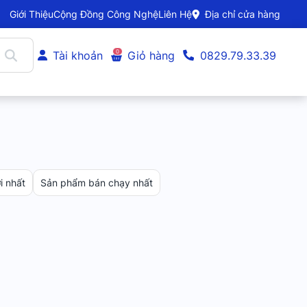
Giới Thiệu
Cộng Đồng Công Nghệ
Liên Hệ
Địa chỉ cửa hàng
0
Tài khoản
Giỏ hàng
0829.79.33.39
 nhất
Sản phẩm bán chạy nhất