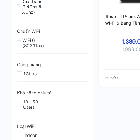
Dual-band
(2.4Ghz &
5.Ghz)
Router TP-Link 
Wi-Fi 6 Băng Tầ
Chuẩn WiFi
WiFi 6
1.389.
(802.11ax)
1.999.
Cổng mạng
1Gbps
Chi tiết
Khả năng chịu tải
10 - 50
Users
Loại WiFi
Indoor