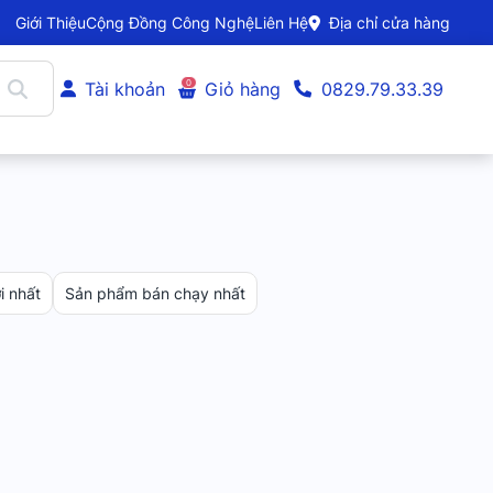
Giới Thiệu
Cộng Đồng Công Nghệ
Liên Hệ
Địa chỉ cửa hàng
0
Tài khoản
Giỏ hàng
0829.79.33.39
 nhất
Sản phẩm bán chạy nhất