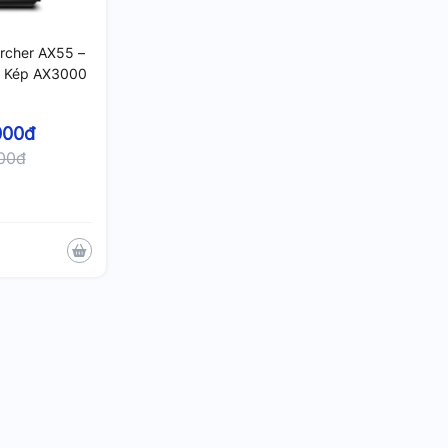
Archer AX55 –
n Kép AX3000
000đ
000đ