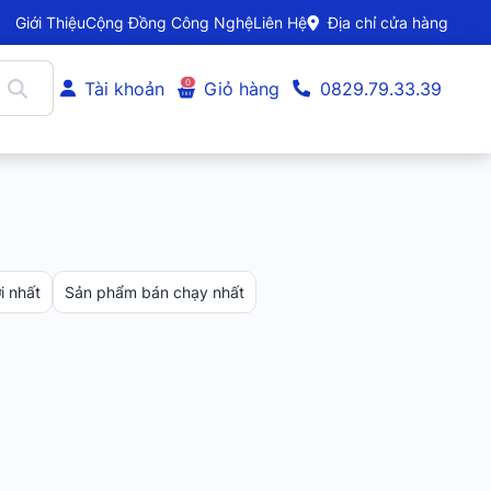
Giới Thiệu
Cộng Đồng Công Nghệ
Liên Hệ
Địa chỉ cửa hàng
0
Tài khoản
Giỏ hàng
0829.79.33.39
 nhất
Sản phẩm bán chạy nhất