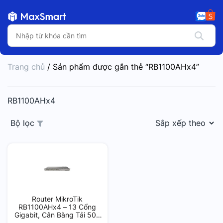
Trang chủ
/ Sản phẩm được gắn thẻ “RB1100AHx4”
RB1100AHx4
Bộ lọc
Router MikroTik
RB1100AHx4 – 13 Cổng
Gigabit, Cân Bằng Tải 500
User, Hiệu Suất Cao