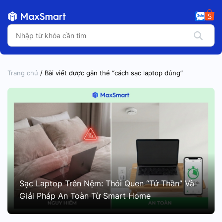
Trang chủ
/ Bài viết được gắn thẻ “cách sạc laptop đúng”
Sạc Laptop Trên Nệm: Thói Quen “Tử Thần” Và
Giải Pháp An Toàn Từ Smart Home