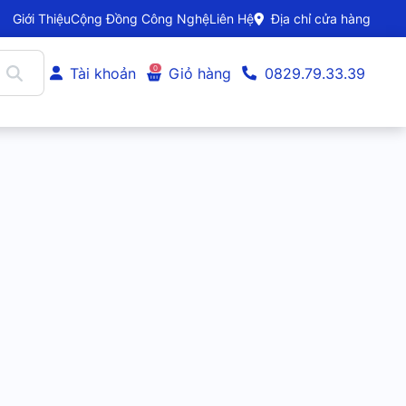
Giới Thiệu
Cộng Đồng Công Nghệ
Liên Hệ
Địa chỉ cửa hàng
0
Tài khoản
Giỏ hàng
0829.79.33.39