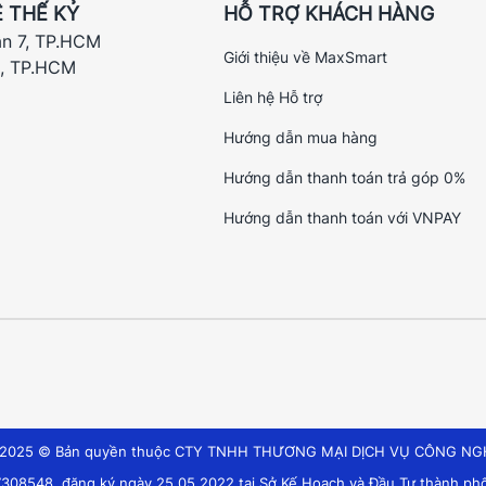
 THẾ KỶ
HỖ TRỢ KHÁCH HÀNG
ận 7, TP.HCM
Giới thiệu về MaxSmart
h, TP.HCM
Liên hệ Hỗ trợ
Hướng dẫn mua hàng
Hướng dẫn thanh toán trả góp 0%
Hướng dẫn thanh toán với VNPAY
t 2025 © Bản quyền thuộc CTY TNHH THƯƠNG MẠI DỊCH VỤ CÔNG NG
308548, đăng ký ngày 25.05.2022 tại Sở Kế Hoạch và Đầu Tư thành phố