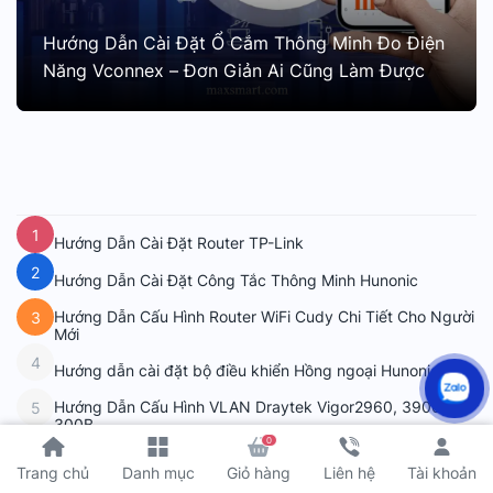
Hướng Dẫn Cài Đặt Ổ Cắm Thông Minh Đo Điện
Năng Vconnex – Đơn Giản Ai Cũng Làm Được
1
Hướng Dẫn Cài Đặt Router TP-Link
2
Hướng Dẫn Cài Đặt Công Tắc Thông Minh Hunonic
Hướng Dẫn Cấu Hình Router WiFi Cudy Chi Tiết Cho Người
3
Mới
4
Hướng dẫn cài đặt bộ điều khiển Hồng ngoại Hunonic
Hướng Dẫn Cấu Hình VLAN Draytek Vigor2960, 3900,
5
300B
Xem thêm
0
Tài khoản
Trang chủ
Danh mục
Giỏ hàng
Liên hệ