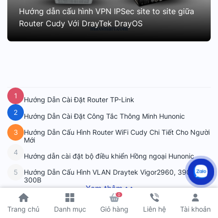
Hướng dẫn cấu hình VPN IPSec site to site giữa
Router Cudy Với DrayTek DrayOS
1
Hướng Dẫn Cài Đặt Router TP-Link
2
Hướng Dẫn Cài Đặt Công Tắc Thông Minh Hunonic
Hướng Dẫn Cấu Hình Router WiFi Cudy Chi Tiết Cho Người
3
Mới
4
Hướng dẫn cài đặt bộ điều khiển Hồng ngoại Hunonic
Hướng Dẫn Cấu Hình VLAN Draytek Vigor2960, 3900,
5
300B
Xem thêm
0
Tài khoản
Trang chủ
Danh mục
Giỏ hàng
Liên hệ