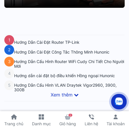
1
Hướng Dẫn Cài Đặt Router TP-Link
2
Hướng Dẫn Cài Đặt Công Tắc Thông Minh Hunonic
Hướng Dẫn Cấu Hình Router WiFi Cudy Chi Tiết Cho Người
3
Mới
4
Hướng dẫn cài đặt bộ điều khiển Hồng ngoại Hunonic
Hướng Dẫn Cấu Hình VLAN Draytek Vigor2960, 3900,
5
300B
Xem thêm
0
Tài khoản
Trang chủ
Danh mục
Giỏ hàng
Liên hệ