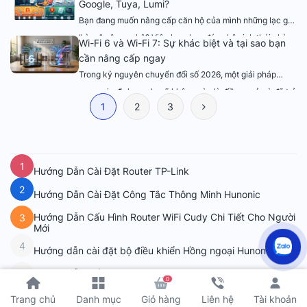
hạ tầng mạng mạnh mẽ. Việc tối ưu: cách đi dây mạng
Google, Tuya, Lumi?
âm tường ngay từ công đoạn xây dựng sẽ giúp bạn tránh
Bạn đang muốn nâng cấp căn hộ của mình những lạc giữ
được tình trạng dây cáp lằng nhằng. […]
“rừng” công nghệ? Việc lựa chọn đúng hệ sinh thái nhà
Wi-Fi 6 và Wi-Fi 7: Sự khác biệt và tại sao bạn
thông minh (Smart Home) ngay từ đầu sẽ giúp bạn tiết
cần nâng cấp ngay
kiệm hàng chục triệu đồng và tránh những phiền toái về
Trong kỷ nguyên chuyển đổi số 2026, một giải pháp
sau. Trong bài viết này, chúng tôi sẽ so sánh […]
mạng gia đình mạnh mẽ không còn là điều xa xỉ mà đã trở
1
2
3
thành nền tảng thiết yếu. Sự xuất hiện của chuẩn kết nối
mới nhất Wi-Fi 7, đang tạo nên một cuộc cách mạng thực
sự. Vậy Wi-Fi 6 và Wi-Fi 7 […]
1
Hướng Dẫn Cài Đặt Router TP-Link
2
Hướng Dẫn Cài Đặt Công Tắc Thông Minh Hunonic
Hướng Dẫn Cấu Hình Router WiFi Cudy Chi Tiết Cho Người
3
Mới
4
Hướng dẫn cài đặt bộ điều khiển Hồng ngoại Hunonic
Hướng Dẫn Cấu Hình VLAN Draytek Vigor2960, 3900,
5
0
300B
Xem thêm
Tài khoản
Trang chủ
Danh mục
Giỏ hàng
Liên hệ