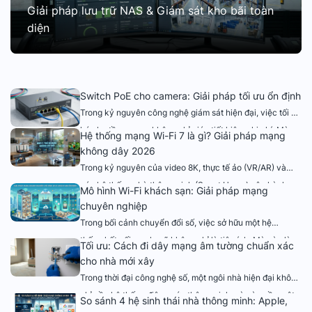
Giải pháp lưu trữ NAS & Giám sát kho bãi toàn
diện
Switch PoE cho camera: Giải pháp tối ưu ổn định
Trong kỷ nguyên công nghệ giám sát hiện đại, việc tối ưu
hóa hạ tầng mạng không chỉ giúp tiết kiệm chi phí. Mà
Hệ thống mạng Wi-Fi 7 là gì? Giải pháp mạng
còn quyết định đến độ bền của toàn bộ hệ thống. Một
không dây 2026
trong những thiết bị “xương sống” được các kỹ thuật viên
Trong kỷ nguyên của video 8K, thực tế ảo (VR/AR) và
ưu tiên hàng đầu chính là Switch PoE. […]
các hệ thống nhà thông minh (Smart Home) vận hành
Mô hình Wi-Fi khách sạn: Giải pháp mạng
hàng trăm thiết bị. Chuẩn kết nối cũ đã dần bộc lộ những
chuyên nghiệp
hạn chế. Hệ thống mạng Wi-Fi 7 ra đời không chỉ để
Trong bối cảnh chuyển đổi số, việc sở hữu một hệ
nhanh hơn, mà là để tái định nghĩa lại trải […]
thống kết nối mạnh mẽ không chỉ là tiện ích. Mà còn là
Tối ưu: Cách đi dây mạng âm tường chuẩn xác
tiêu chuẩn để đánh giá chất lượng dịch vụ cao cấp. Thay
cho nhà mới xây
vì các dòng thiết bị dân dụng đơn lẻ việc triển khai giải
Trong thời đại công nghệ số, một ngôi nhà hiện đại không
pháp mạng doanh nghiệp chuyên dụng. Sẽ […]
chỉ cần hệ thống điện nước thông minh mà còn cần một
So sánh 4 hệ sinh thái nhà thông minh: Apple,