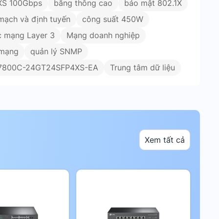
XS 100Gbps
băng thông cao
bảo mật 802.1X
mạch và định tuyến
công suất 450W
c mạng Layer 3
Mạng doanh nghiệp
 mạng
quản lý SNMP
M7800C-24GT24SFP4XS-EA
Trung tâm dữ liệu
Xem tất cả