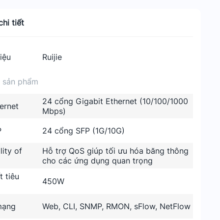
hi tiết
iệu
Ruijie
n sản phẩm
24 cổng Gigabit Ethernet (10/100/1000
ernet
Mbps)
P
24 cổng SFP (1G/10G)
ity of
Hỗ trợ QoS giúp tối ưu hóa băng thông
cho các ứng dụng quan trọng
 tiêu
450W
mạng
Web, CLI, SNMP, RMON, sFlow, NetFlow