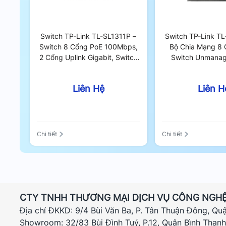
Switch TP-Link TL-SL1311P –
Switch TP-Link T
Switch 8 Cổng PoE 100Mbps,
Bộ Chia Mạng 8 
2 Cổng Uplink Gigabit, Switch
Switch Unmana
Unmanaged 65W
Liên Hệ
Liên H
Chi tiết
Chi tiết
CTY TNHH THƯƠNG MẠI DỊCH VỤ CÔNG NGHỆ
Địa chỉ ĐKKD: 9/4 Bùi Văn Ba, P. Tân Thuận Đông, Qu
Showroom: 32/83 Bùi Đình Tuý, P.12, Quận Bình Thạn