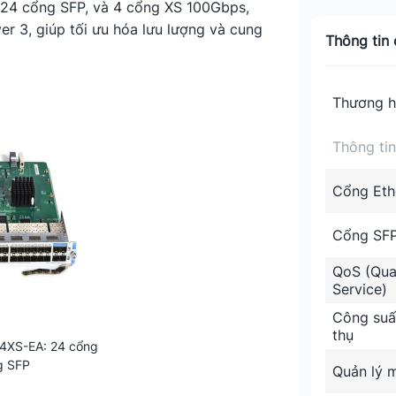
, 24 cổng SFP, và 4 cổng XS 100Gbps,
r 3, giúp tối ưu hóa lưu lượng và cung
Thông tin c
Thương h
Thông ti
Cổng Eth
Cổng SF
QoS (Qual
Service)
Công suất
thụ
4XS-EA: 24 cổng
g SFP
Quản lý 