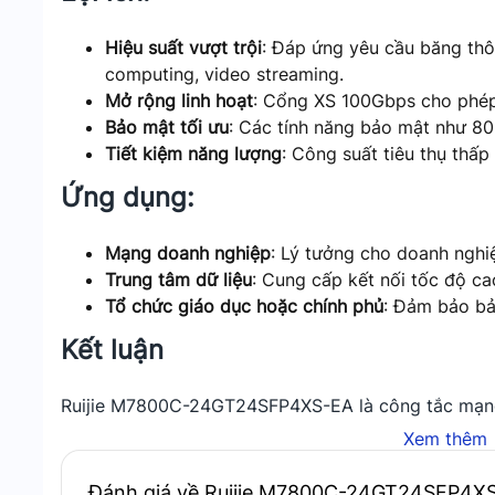
Hiệu suất vượt trội
: Đáp ứng yêu cầu băng th
computing, video streaming.
Mở rộng linh hoạt
: Cổng XS 100Gbps cho phép 
Bảo mật tối ưu
: Các tính năng bảo mật như 80
Tiết kiệm năng lượng
: Công suất tiêu thụ thấp
Ứng dụng:
Mạng doanh nghiệp
: Lý tưởng cho doanh nghiệp
Trung tâm dữ liệu
: Cung cấp kết nối tốc độ c
Tổ chức giáo dục hoặc chính phủ
: Đảm bảo bả
Kết luận
Ruijie M7800C-24GT24SFP4XS-EA là công tắc mạng
trung tâm dữ liệu, cung cấp hiệu suất vượt trội, b
Xem thêm
hoạt.
Đánh giá về Ruijie M7800C-24GT24SFP4XS-