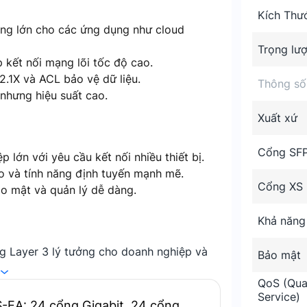
Kích Thư
ông lớn cho các ứng dụng như cloud
Trọng lư
kết nối mạng lõi tốc độ cao.
2.1X và ACL bảo vệ dữ liệu.
Thông số
 nhưng hiệu suất cao.
Xuất xứ
Cổng SF
 lớn với yêu cầu kết nối nhiều thiết bị.
ao và tính năng định tuyến mạnh mẽ.
Cổng XS
o mật và quản lý dễ dàng.
Khả năng
 Layer 3 lý tưởng cho doanh nghiệp và
Bảo mật
ảo mật mạnh mẽ và khả năng quản lý linh
QoS (Qual
Service)
EA: 24 cổng Gigabit, 24 cổng