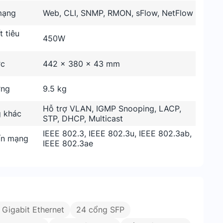
mạng
Web, CLI, SNMP, RMON, sFlow, NetFlow
 tiêu
450W
ớc
442 x 380 x 43 mm
ợng
9.5 kg
Hỗ trợ VLAN, IGMP Snooping, LACP,
g khác
STP, DHCP, Multicast
IEEE 802.3, IEEE 802.3u, IEEE 802.3ab,
ẩn mạng
IEEE 802.3ae
 Gigabit Ethernet
24 cổng SFP