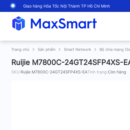
Giao hàng Hỏa Tốc Nội Thành TP Hồ Chí Minh
Trang chủ
Sản phẩm
Smart Network
Bộ chia mạng (S
Ruijie M7800C-24GT24SFP4XS-EA:
SKU:
Ruijie M7800C-24GT24SFP4XS-EA
Tình trạng:
Còn hàng