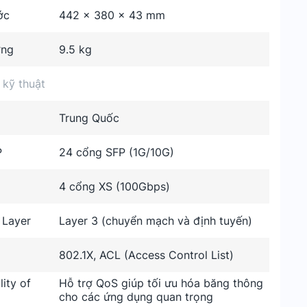
ớc
442 x 380 x 43 mm
ợng
9.5 kg
 kỹ thuật
Trung Quốc
P
24 cổng SFP (1G/10G)
4 cổng XS (100Gbps)
 Layer
Layer 3 (chuyển mạch và định tuyến)
802.1X, ACL (Access Control List)
ity of
Hỗ trợ QoS giúp tối ưu hóa băng thông
cho các ứng dụng quan trọng