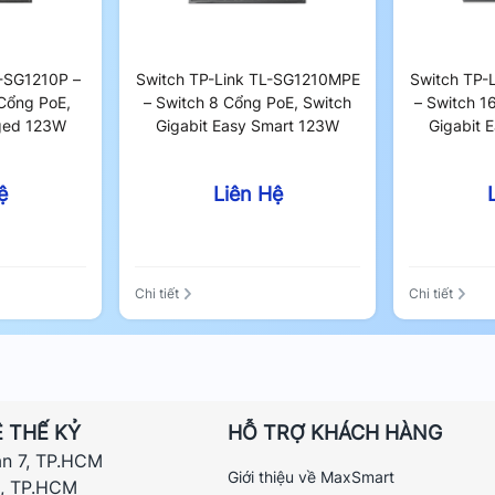
L-SG1210P –
Switch TP-Link TL-SG1210MPE
Switch TP-
Cổng PoE,
– Switch 8 Cổng PoE, Switch
– Switch 1
ged 123W
Gigabit Easy Smart 123W
Gigabit 
ệ
Liên Hệ
Chi tiết
Chi tiết
 THẾ KỶ
HỖ TRỢ KHÁCH HÀNG
ận 7, TP.HCM
Giới thiệu về MaxSmart
h, TP.HCM