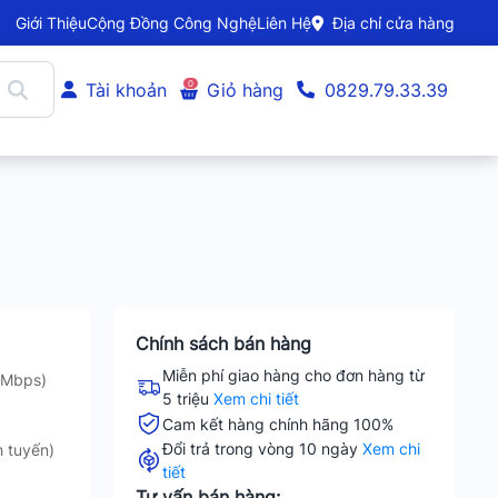
Giới Thiệu
Cộng Đồng Công Nghệ
Liên Hệ
Địa chỉ cửa hàng
0
Tài khoản
Giỏ hàng
0829.79.33.39
Chính sách bán hàng
Miễn phí giao hàng cho đơn hàng từ
 Mbps)
5 triệu
Xem chi tiết
Cam kết hàng chính hãng 100%
Đổi trả trong vòng 10 ngày
Xem chi
 tuyến)
tiết
Tư vấn bán hàng: