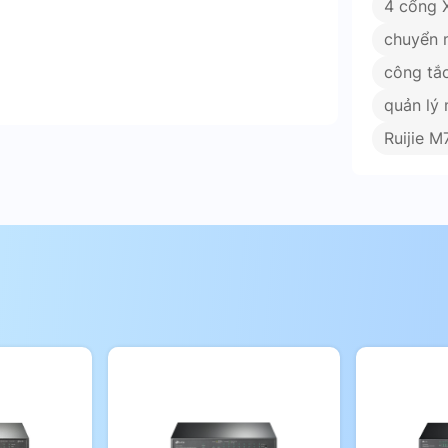
4 cổng 
chuyển 
công tắ
quản lý
Ruijie 