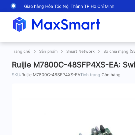
Giao hàng Hỏa Tốc Nội Thành TP Hồ Chí Minh
Trang chủ
Sản phẩm
Smart Network
Bộ chia mạng (S
Ruijie M7800C-48SFP4XS-EA: Swi
SKU:
Ruijie M7800C-48SFP4XS-EA
Tình trạng:
Còn hàng