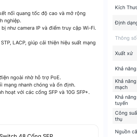
Kích Thư
ết nối quang tốc độ cao và mở rộng
h nghiệp.
Định dạn
bị như camera IP và điểm truy cập Wi-Fi.
Thông số
STP, LACP, giúp cải thiện hiệu suất mạng
Xuất xứ
Khả năng
điện ngoài nhờ hỗ trợ PoE.
Khả năng
i mạng nhanh chóng và ổn định.
mạch
h hoạt với các cổng SFP và 10G SFP+.
Khả năng
tuyến
Công suất
thụ
o việc truyền tải dữ liệu lớn.
ịnh và bảo mật.
Nguồn c
n tải nhanh và ổn định.
 Switch 48 Cổng SFP