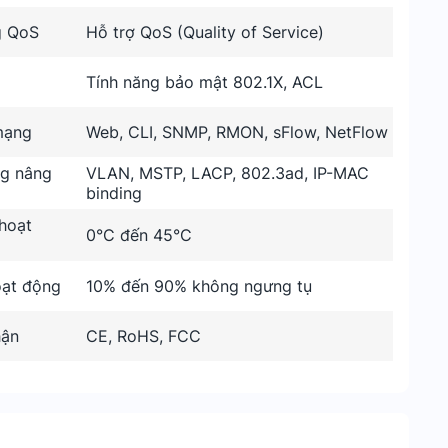
g QoS
Hỗ trợ QoS (Quality of Service)
Tính năng bảo mật 802.1X, ACL
mạng
Web, CLI, SNMP, RMON, sFlow, NetFlow
g nâng
VLAN, MSTP, LACP, 802.3ad, IP-MAC
binding
hoạt
0°C đến 45°C
ạt động
10% đến 90% không ngưng tụ
hận
CE, RoHS, FCC