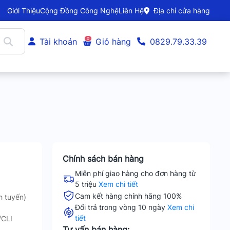
Giới Thiệu
Cộng Đồng Công Nghệ
Liên Hệ
Địa chỉ cửa hàng
0
Tài khoản
Giỏ hàng
0829.79.33.39
Chính sách bán hàng
Miễn phí giao hàng cho đơn hàng từ
5 triệu
Xem chi tiết
Cam kết hàng chính hãng 100%
 tuyến)
Đổi trả trong vòng 10 ngày
Xem chi
tiết
/CLI
Tư vấn bán hàng: