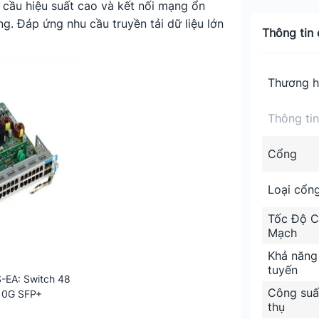
 cầu hiệu suất cao và kết nối mạng ổn
. Đáp ứng nhu cầu truyền tải dữ liệu lớn
Thông tin c
Thương h
Thông ti
Cổng
Loại cổn
Tốc Độ C
Mạch
Khả năng
tuyến
-EA: Switch 48
Công suất
10G SFP+
thụ