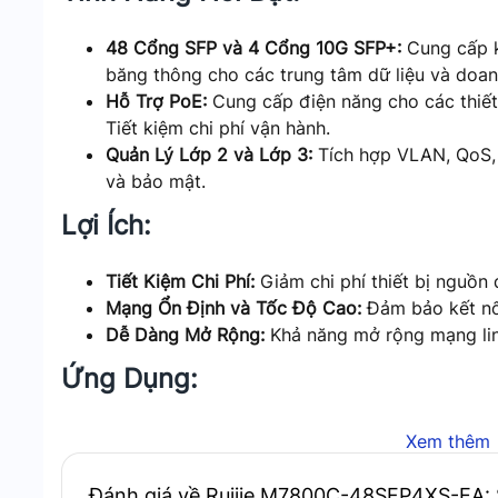
48 Cổng SFP và 4 Cổng 10G SFP+:
Cung cấp k
băng thông cho các trung tâm dữ liệu và doan
Hỗ Trợ PoE:
Cung cấp điện năng cho các thiết 
Tiết kiệm chi phí vận hành.
Quản Lý Lớp 2 và Lớp 3:
Tích hợp VLAN, QoS, 
và bảo mật.
Lợi Ích:
Tiết Kiệm Chi Phí:
Giảm chi phí thiết bị nguồn 
Mạng Ổn Định và Tốc Độ Cao:
Đảm bảo kết nố
Dễ Dàng Mở Rộng:
Khả năng mở rộng mạng lin
Ứng Dụng:
Trung Tâm Dữ Liệu:
Cung cấp băng thông cao ch
Xem thêm
Mạng Doanh Nghiệp:
Giúp duy trì kết nối ổn đ
Ứng Dụng Công Nghiệp:
Đảm bảo tốc độ truyề
Đánh giá về Ruijie M7800C-48SFP4XS-EA: