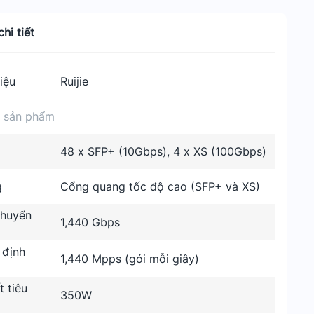
hi tiết
iệu
Ruijie
n sản phẩm
48 x SFP+ (10Gbps), 4 x XS (100Gbps)
g
Cổng quang tốc độ cao (SFP+ và XS)
huyển
1,440 Gbps
 định
1,440 Mpps (gói mỗi giây)
 tiêu
350W