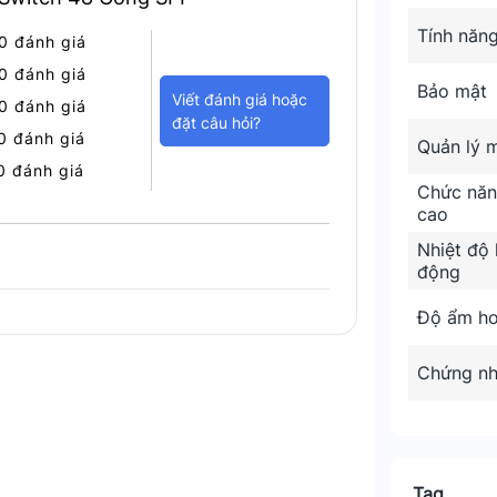
Tính năn
0 đánh giá
0 đánh giá
ạnh mẽ, lý tưởng cho các doanh nghiệp
Bảo mật
Viết đánh giá hoặc
0 đánh giá
bảo mật và khả năng mở rộng linh hoạt.
đặt câu hỏi?
0 đánh giá
Quản lý 
0 đánh giá
Chức năn
cao
Nhiệt độ 
động
Độ ẩm ho
Chứng n
Tag