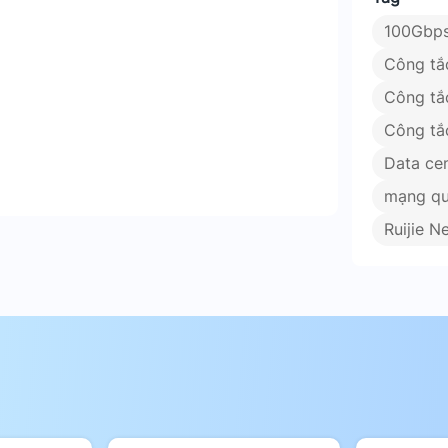
100Gbps
Công tắ
Công tắ
Công tắc
Data cen
mạng qu
Ruijie N