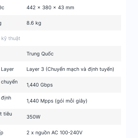
ớc
442 x 380 x 43 mm
g
8.6 kg
 kỹ thuật
Trung Quốc
 Layer
Layer 3 (Chuyển mạch và định tuyến)
 chuyển
1,440 Gbps
 định
1,440 Mpps (gói mỗi giây)
 tiêu
350W
ấp
2 x nguồn AC 100-240V