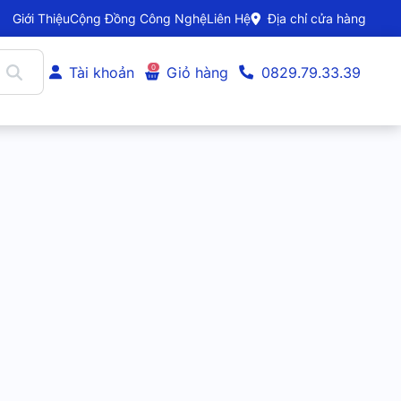
Giới Thiệu
Cộng Đồng Công Nghệ
Liên Hệ
Địa chỉ cửa hàng
0
Tài khoản
Giỏ hàng
0829.79.33.39