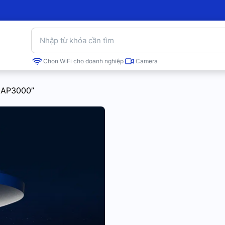
Chọn WiFi cho doanh nghiệp
Camera
y AP3000”