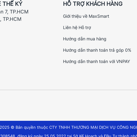
 THẾ KỶ
HỖ TRỢ KHÁCH HÀNG
ận 7, TP.HCM
Giới thiệu về MaxSmart
h, TP.HCM
Liên hệ Hỗ trợ
Hướng dẫn mua hàng
Hướng dẫn thanh toán trả góp 0%
Hướng dẫn thanh toán với VNPAY
t 2025 © Bản quyền thuộc CTY TNHH THƯƠNG MẠI DỊCH VỤ CÔNG NG
308548, đăng ký ngày 25.05.2022 tại Sở Kế Hoạch và Đầu Tư thành phố