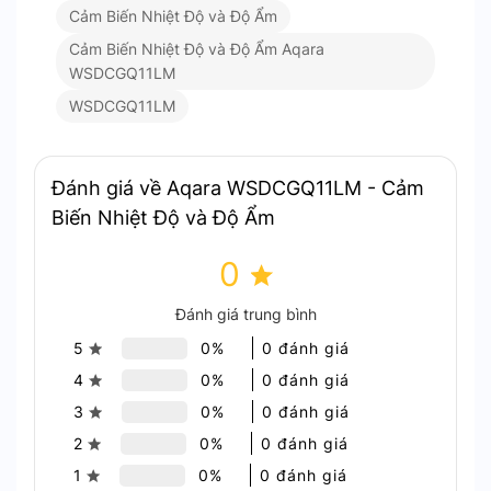
Cảm Biến Nhiệt Độ và Độ Ẩm
Cảm Biến Nhiệt Độ và Độ Ẩm Aqara
WSDCGQ11LM
WSDCGQ11LM
Độ chính xác cao
Cảm biến hiện đại, thông minh
Đánh giá về Aqara WSDCGQ11LM - Cảm
Biến Nhiệt Độ và Độ Ẩm
Thiết bị có thể kết nối dễ dàng với các thiết bị
thông minh khác trong hệ thống smarthome. Tạo
0
nên rất nhiều tiện ích cho người dùng.
Đánh giá trung bình
Ví dụ, khi nhiệt độ phòng vượt quá 26°C, máy lạnh
5
0%
0 đánh giá
sẽ tự bật ở 24°C. Còn khi nhiệt độ dưới 20°C, máy
4
0%
0 đánh giá
sẽ tự tắt.
3
0%
0 đánh giá
Thiết bị luôn cung cấp số đo nhiệt độ theo thời
2
0%
0 đánh giá
gian thực.
1
0%
0 đánh giá