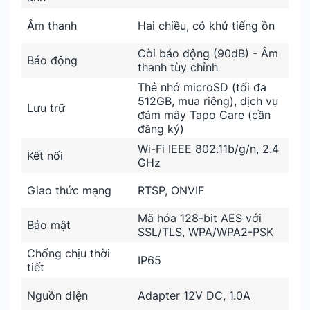
Âm thanh
Hai chiều, có khử tiếng ồn
Còi báo động (90dB) - Âm
Báo động
thanh tùy chỉnh
Thẻ nhớ microSD (tối đa
512GB, mua riêng), dịch vụ
Lưu trữ
đám mây Tapo Care (cần
đăng ký)
Wi-Fi IEEE 802.11b/g/n, 2.4
Kết nối
GHz
Giao thức mạng
RTSP, ONVIF
Mã hóa 128-bit AES với
Bảo mật
SSL/TLS, WPA/WPA2-PSK
Chống chịu thời
IP65
tiết
Nguồn điện
Adapter 12V DC, 1.0A