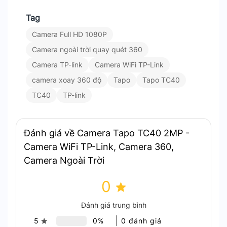
Tag
Camera Full HD 1080P
Camera ngoài trời quay quét 360
Camera TP-link
Camera WiFi TP-Link
TC40 là camera an ninh Wi-Fi ngoài trời đáng tin cậy từ
camera xoay 360 độ
Tapo
Tapo TC40
TP-Link, mang đến giải pháp giám sát toàn diện
TC40
TP-link
Đánh giá về Camera Tapo TC40 2MP -
Camera WiFi TP-Link, Camera 360,
Camera Ngoài Trời
0
Đánh giá trung bình
5
0%
0 đánh giá