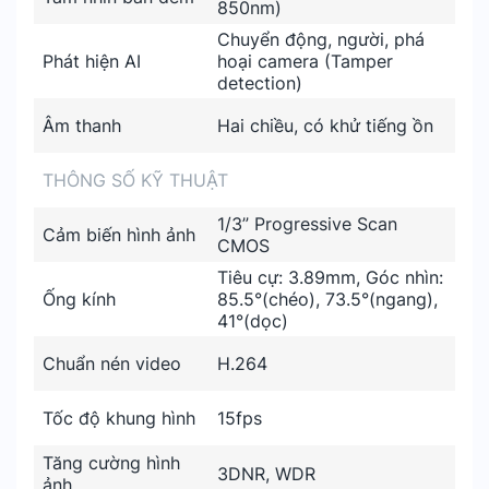
850nm)
Chuyển động, người, phá
Phát hiện AI
hoại camera (Tamper
detection)
Âm thanh
Hai chiều, có khử tiếng ồn
THÔNG SỐ KỸ THUẬT
1/3” Progressive Scan
Cảm biến hình ảnh
CMOS
Tiêu cự: 3.89mm, Góc nhìn:
Ống kính
85.5°(chéo), 73.5°(ngang),
41°(dọc)
Chuẩn nén video
H.264
Tốc độ khung hình
15fps
Tăng cường hình
3DNR, WDR
ảnh