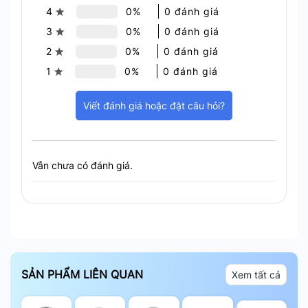
4
0%
0 đánh giá
3
0%
0 đánh giá
2
0%
0 đánh giá
1
0%
0 đánh giá
Viết đánh giá hoặc đặt câu hỏi?
Giám Sát Toàn Cảnh 360°
Hình Ảnh Full HD & Tầm Nhìn Đêm
Vẫn chưa có đánh giá.
Rõ Ràng
Độ phân giải Full HD 1080p (1920×1080) ghi
lại mọi chi tiết một cách sắc nét.
Tầm nhìn ban đêm bằng hồng ngoại rõ ràng
lên đến 30 mét (98 ft). Đảm bảo an ninh
SẢN PHẨM LIÊN QUAN
Xem tất cả
ngay cả trong bóng tối hoàn toàn.