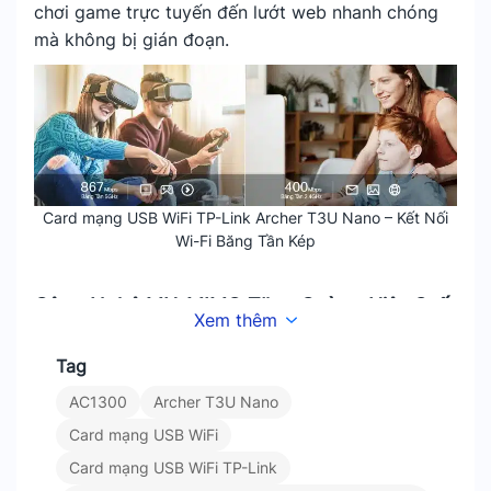
chơi game trực tuyến đến lướt web nhanh chóng
mà không bị gián đoạn.
Card mạng USB WiFi TP-Link Archer T3U Nano – Kết Nối
Wi-Fi Băng Tần Kép
Công Nghệ MU-MIMO Tăng Cường Hiệu Suất
Xem thêm
Mạng
Tag
Archer T3U Nano hỗ trợ công nghệ MU-MIMO.
AC1300
Archer T3U Nano
Giúp tối ưu hóa khả năng truyền tải dữ liệu nhiều
Card mạng USB WiFi
luồng đồng thời. Điều này không chỉ nâng cao hiệu
suất kết nối mà còn giảm thiểu độ trễ, mang lại
Card mạng USB WiFi TP-Link