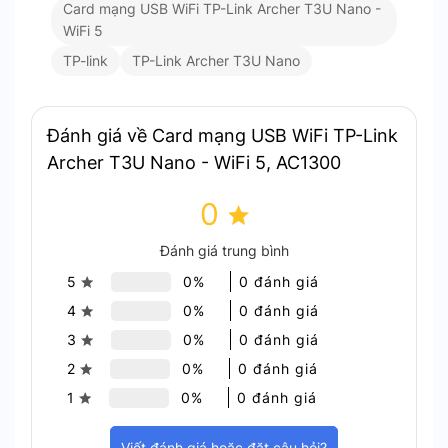
trải nghiệm trực tuyến ổn định và mượt mà cho tất
Card mạng USB WiFi TP-Link Archer T3U Nano -
cả các thiết bị kết nối trong mạng của bạn.
WiFi 5
TP-link
TP-Link Archer T3U Nano
Đánh giá về Card mạng USB WiFi TP-Link
Archer T3U Nano - WiFi 5, AC1300
0
Card mạng USB WiFi TP-Link Archer T3U Nano – hỗ trợ
công nghệ MU-MIMO
Đánh giá trung bình
5
0%
0 đánh giá
Bảo Mật Wi-Fi Nâng Cao với WPA3
4
0%
0 đánh giá
Với chuẩn bảo mật WPA3, Archer T3U Nano cung
3
0%
0 đánh giá
cấp mức độ bảo vệ mạng cao hơn. Giúp bảo vệ
2
0%
0 đánh giá
mật khẩu Wi-Fi an toàn và ngăn chặn các cuộc tấn
1
0%
0 đánh giá
công bạo lực. WPA3 là giao thức bảo mật Wi-Fi
mới nhất. Đảm bảo bạn có một kết nối an toàn và
Viết đánh giá hoặc đặt câu hỏi?