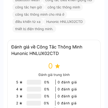
công tắc hẹn giờ
công tắc thông minh
công tắc thông minh cho nhà ở
điều khiển từ xa
Hunonic HNLUX02CTD
thiết bị điện thông minh.
Ứng dụng trong thực tế
Đánh giá về Công Tắc Thông Minh
Hunonic HNLUX02CTD
Tại sao nên chọn Công Tắc Thông
Minh Hunonic HNLUX01CT/D
0
Đánh giá trung bình
Với khả năng điều khiển từ xa qua ứng dụng, hẹn
giờ và kết nối Bluetooth Mesh. Mang lại nhiều lợi
5
0%
0 đánh giá
ích cho ngôi nhà của bạn. Việc điều khiển các thiết
4
0%
0 đánh giá
bị điện chưa bao giờ dễ dàng đến vậy, đồng thời
3
0%
0 đánh giá
tiết kiệm năng lượng và đảm bảo an toàn.
2
0%
0 đánh giá