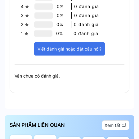
dễ chịu cho mắt, không gây chói lóa, phù hợp cho
4
0%
0 đánh giá
mọi hoạt động.
3
0%
0 đánh giá
2
0%
0 đánh giá
1
0%
0 đánh giá
Viết đánh giá hoặc đặt câu hỏi?
Vẫn chưa có đánh giá.
Ánh sáng đều màu giúp dễ chịu
Điều Khiển Dễ Dàng
Đèn có thể được điều khiển dễ dàng thông qua
SẢN PHẨM LIÊN QUAN
Xem tất cả
Bluetooth. Giúp bạn quản lý ánh sáng một cách
tiện lợi mà không cần phải đứng dậy.