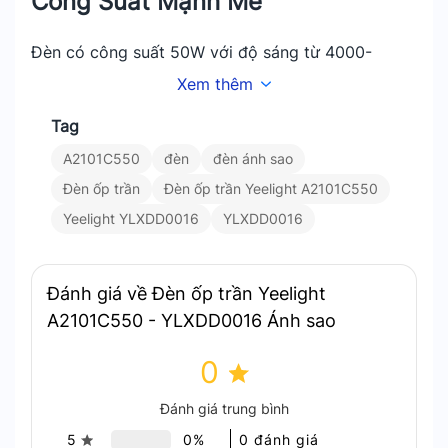
Công Suất Mạnh Mẽ
Đèn có công suất 50W với độ sáng từ 4000-
4500lm, phù hợp cho nhiều không gian khác nhau.
Xem thêm
Dải nhiệt độ màu từ 2700K đến 6500K cho phép
Tag
bạn tùy chỉnh ánh sáng theo tâm trạng và nhu cầu
A2101C550
đèn
đèn ánh sao
sử dụng.
Đèn ốp trần
Đèn ốp trần Yeelight A2101C550
Đèn Yeelight YLXDD0016 – Thiết
Yeelight YLXDD0016
YLXDD0016
Kế Thông Minh
Thiết kế chống côn trùng và bụi bẩn giúp đèn duy
Đánh giá về Đèn ốp trần Yeelight
trì độ sáng và tuổi thọ lâu dài, mang lại trải
A2101C550 - YLXDD0016 Ánh sao
nghiệm chiếu sáng ổn định.
0
Ánh Sáng Mịn và Đều Màu
Đánh giá trung bình
Sản phẩm tạo ra ánh sáng mịn màng và đều màu,
5
0%
0 đánh giá