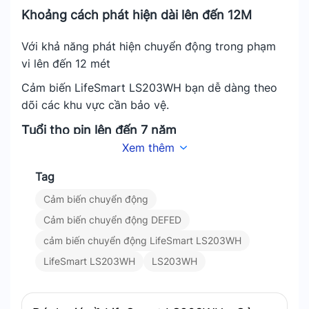
Khoảng cách phát hiện dài lên đến 12M
Với khả năng phát hiện chuyển động trong phạm
vi lên đến 12 mét
Cảm biến LifeSmart LS203WH bạn dễ dàng theo
dõi các khu vực cần bảo vệ.
Tuổi thọ pin lên đến 7 năm
Xem thêm
Cảm biến này được thiết kế để hoạt động lâu dài
Tag
với tuổi thọ pin lên đến 7 năm.
Cảm biến chuyển động
Bạn không cần lo lắng về việc thay pin thường
xuyên, giúp tiết kiệm thời gian và chi phí bảo trì.
Cảm biến chuyển động DEFED
cảm biến chuyển động LifeSmart LS203WH
Khoảng cách không dây 800m
LifeSmart LS203WH
LS203WH
LifeSmart LS203WH có khả năng kết nối không
dây lên đến 800 mét. Cho phép bạn lắp đặt thiết