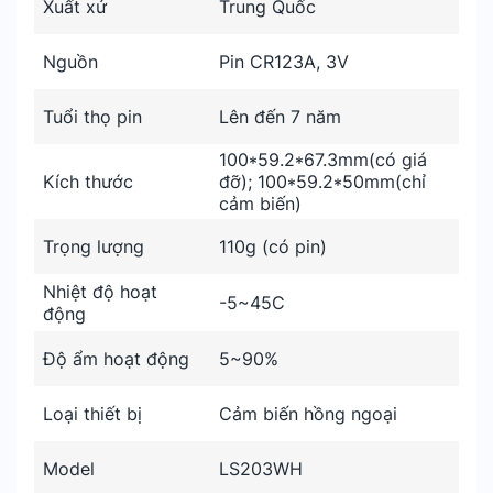
Xuất xứ
Trung Quốc
Nguồn
Pin CR123A, 3V
Tuổi thọ pin
Lên đến 7 năm
100*59.2*67.3mm(có giá
Kích thước
đỡ); 100*59.2*50mm(chỉ
cảm biến)
Trọng lượng
110g (có pin)
Nhiệt độ hoạt
-5~45C
động
Độ ẩm hoạt động
5~90%
Loại thiết bị
Cảm biến hồng ngoại
Model
LS203WH