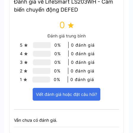
bị ở nhiều vị trí khác nhau.
Đánh giá về LifeSmart LS203WH - Cảm
biến chuyển động DEFED
Ứng dụng của LifeSmart
LS203WH trong ngôi nhà thông
0
minh
Đánh giá trung bình
5
0%
0 đánh giá
An ninh tối ưu
4
0%
0 đánh giá
3
0%
0 đánh giá
Cảm biến LifeSmart LS203WH
2
0%
0 đánh giá
Giúp phát hiện chuyển động chính xác và
1
0%
0 đánh giá
nhanh chóng, đảm bảo an ninh cho ngôi nhà
bạn.
Viết đánh giá hoặc đặt câu hỏi?
Khi có chuyển động bất thường, thiết bị sẽ
gửi thông báo ngay lập tức, giúp bạn phản
ứng kịp thời.
Dễ dàng lắp đặt
Vẫn chưa có đánh giá.