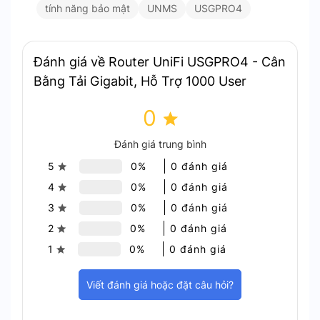
Hiệu Suất Tường Lửa Mạnh Mẽ
tính năng bảo mật
UNMS
USGPRO4
UniFi Security Gateway cung cấp các chính sách
Đánh giá về Router UniFi USGPRO4 - Cân
tường lửa tiên tiến để bảo vệ mạng và dữ liệu của
bạn.
Bằng Tải Gigabit, Hỗ Trợ 1000 User
0
Đánh giá trung bình
5
0%
0 đánh giá
4
0%
0 đánh giá
3
0%
0 đánh giá
2
0%
0 đánh giá
Hiệu Suất Tường Lửa Mạnh Mẽ
1
0%
0 đánh giá
Hỗ Trợ VLAN Tiện Lợi
Viết đánh giá hoặc đặt câu hỏi?
UniFi Security Gateway có thể tạo ra các phân