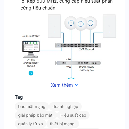
lõi kép 500 MHz, cung cấp hiệu suất phần
cứng tiêu chuẩn
Xem thêm
Tag
bảo mật mạng
doanh nghiệp
Bảo Mật Mạng Doanh Nghiệp Với Chi Phí
Hợp Lý
giải pháp bảo mật.
Hiệu suất cao
quản lý từ xa
thiết bị mạng.