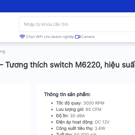
Chọn WiFi cho doanh nghiệp
Camera
ạng
 Tương thích switch M6220, hiệu suấ
Thông tin sản phẩm:
Tốc độ quay
: 3000 RPM
Lưu lượng gió
: 80 CFM
Độ ồn
: 30 dBA
Điện áp hoạt động
: DC 12V
Công suất tiêu thụ
: 3.6W
Tuổi thọ
: 50,000 giờ