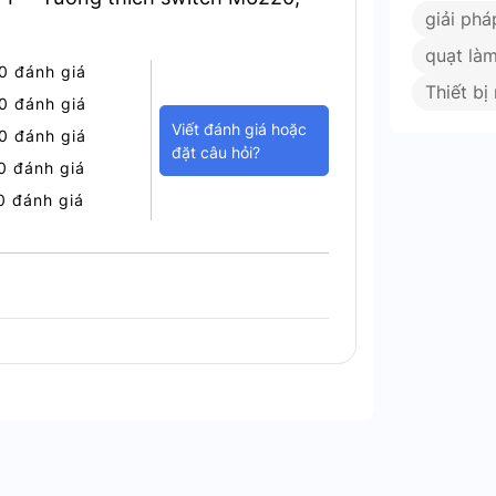
giải phá
doanh nghiệp đang tìm kiếm một thiết bị
quạt làm
0 đánh giá
hiết kế tối ưu và hiệu suất cao, sản phẩm
Thiết b
o hiệu quả hoạt động của toàn bộ hệ thống
0 đánh giá
Viết đánh giá hoặc
0 đánh giá
đặt câu hỏi?
0 đánh giá
0 đánh giá