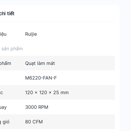
hi tiết
iệu
Ruijie
n sản phẩm
 phẩm
Quạt làm mát
M6220-FAN-F
ớc
120 x 120 x 25 mm
uay
3000 RPM
g gió
80 CFM