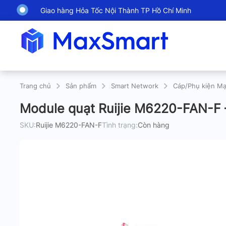
Giao hàng Hỏa Tốc Nội Thành TP Hồ Chí Minh
Trang chủ
Sản phẩm
Smart Network
Cáp/Phụ kiện M
Module quạt Ruijie M6220-FAN-F –
SKU:
Ruijie M6220-FAN-F
Tình trạng:
Còn hàng