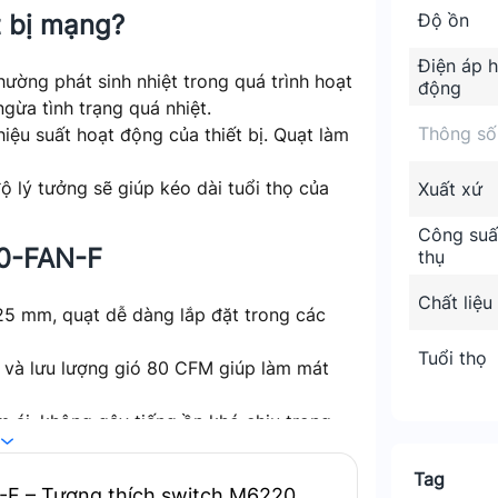
t bị mạng?
Độ ồn
Điện áp 
hường phát sinh nhiệt trong quá trình hoạt
động
gừa tình trạng quá nhiệt.
Thông số
hiệu suất hoạt động của thiết bị. Quạt làm
 độ lý tưởng sẽ giúp kéo dài tuổi thọ của
Xuất xứ
Công suất
20-FAN-F
thụ
Chất liệu
 25 mm, quạt dễ dàng lắp đặt trong các
Tuổi thọ
 và lưu lượng gió 80 CFM giúp làm mát
m ái, không gây tiếng ồn khó chịu trong
Tag
-F – Tương thích switch M6220,