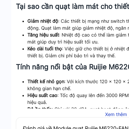
Tại sao cần quạt làm mát cho thiế
Giảm nhiệt độ
: Các thiết bị mạng như switch t
động. Quạt làm mát giúp giảm nhiệt độ, ngăn n
Tăng hiệu suất
: Nhiệt độ cao có thể làm giảm 
mát giúp duy trì hiệu suất tối ưu.
Kéo dài tuổi thọ
: Việc giữ cho thiết bị ở nhiệt
thiết bị. Giảm chi phí bảo trì và thay thế.
Tính năng nổi bật của Ruijie M62
Thiết kế nhỏ gọn
: Với kích thước 120 x 120 x
không gian hạn chế.
Hiệu suất cao
: Tốc độ quay lên đến 3000 RPM
hiệu quả.
Độ ồn thấp
: Chỉ với 30 dBA, quạt hoạt động ê
Xem thêm
môi trường làm việc.
Kết luận
Đánh giá về Module quạt Ruijie M6220-FAN