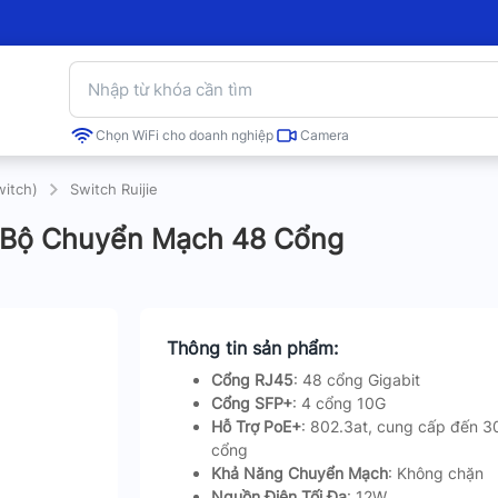
Chọn WiFi cho doanh nghiệp
Camera
witch)
Switch Ruijie
 Bộ Chuyển Mạch 48 Cổng
Thông tin sản phẩm:
Cổng RJ45
: 48 cổng Gigabit
Cổng SFP+
: 4 cổng 10G
Hỗ Trợ PoE+
: 802.3at, cung cấp đến 
cổng
Khả Năng Chuyển Mạch
: Không chặn
Nguồn Điện Tối Đa
: 12W