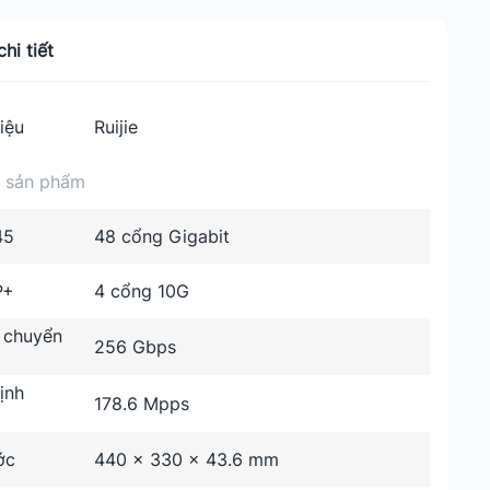
hi tiết
iệu
Ruijie
n sản phẩm
45
48 cổng Gigabit
P+
4 cổng 10G
 chuyển
256 Gbps
ịnh
178.6 Mpps
ớc
440 x 330 x 43.6 mm