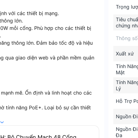
Trọng lư
ịnh với các thiết bị mạng.
Tiêu chu
thông lớn.
chứng nh
30W mỗi cổng. Phù hợp cho các thiết bị
.
Thông số
băng thông lớn. Đảm bảo tốc độ và hiệu
Xuất xứ
àng qua giao diện web và phần mềm quản
Tính Năn
Mật
Tính Năn
Lý
i mạnh mẽ. Ổn định và linh hoạt cho các
Hỗ Trợ P
nhờ tính năng PoE+. Loại bỏ sự cần thiết
Nguồn Đi
ạng với các tính năng bảo mật tiên tiến.
Nguồn Đi
Đa
-H: Bộ Chuyển Mạch 48 Cổng