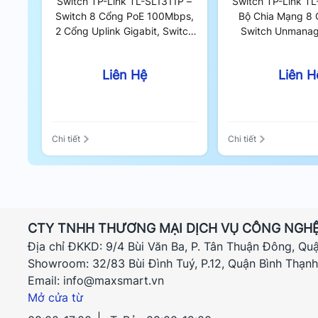
Switch TP-Link TL-SL1311P –
Switch TP-Link T
Switch 8 Cổng PoE 100Mbps,
Bộ Chia Mạng 8 
2 Cổng Uplink Gigabit, Switch
Switch Unmana
Unmanaged 65W
Liên Hệ
Liên H
Chi tiết
Chi tiết
CTY TNHH THƯƠNG MẠI DỊCH VỤ CÔNG NGHỆ
Địa chỉ ĐKKD: 9/4 Bùi Văn Ba, P. Tân Thuận Đông, Qu
Showroom: 32/83 Bùi Đình Tuý, P.12, Quận Bình Thạn
Email: info@maxsmart.vn
Mở cửa từ