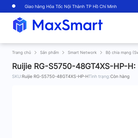
Giao hàng Hỏa Tốc Nội Thành TP Hồ Chí Minh
Trang chủ
Sản phẩm
Smart Network
Bộ chia mạng (S
Ruijie RG-S5750-48GT4XS-HP-H:
SKU:
Ruijie RG-S5750-48GT4XS-HP-H
Tình trạng:
Còn hàng