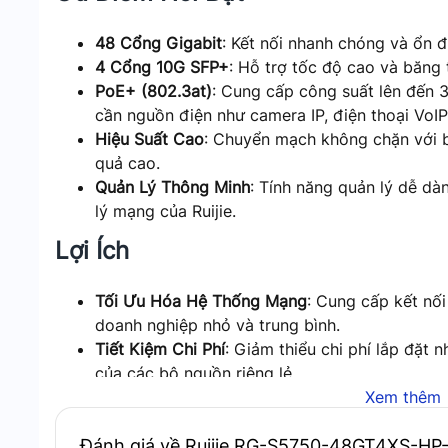
48 Cổng Gigabit
: Kết nối nhanh chóng và ổn đ
4 Cổng 10G SFP+
: Hỗ trợ tốc độ cao và băng 
PoE+ (802.3at)
: Cung cấp công suất lên đến 
cần nguồn điện như camera IP, điện thoại VoIP
Hiệu Suất Cao
: Chuyển mạch không chặn với 
quả cao.
Quản Lý Thông Minh
: Tính năng quản lý dễ d
lý mạng của Ruijie.
Lợi Ích
Tối Ưu Hóa Hệ Thống Mạng
: Cung cấp kết nố
doanh nghiệp nhỏ và trung bình.
Tiết Kiệm Chi Phí
: Giảm thiểu chi phí lắp đặt 
của các bộ nguồn riêng lẻ.
Bảo Mật Cao
: Đảm bảo an toàn cho hệ thống m
Xem thêm
Kết Luận
Đánh giá về Ruijie RG-S5750-48GT4XS-HP