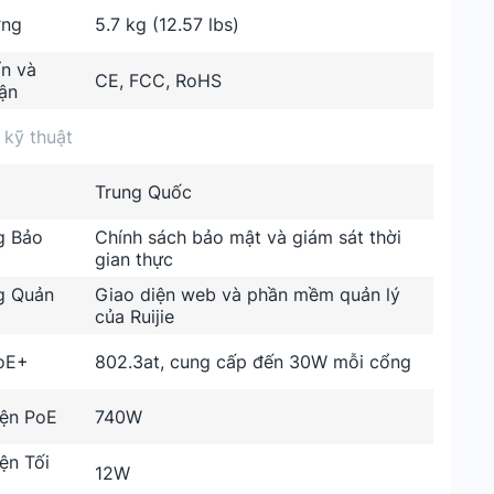
ợng
5.7 kg (12.57 lbs)
ẩn và
CE, FCC, RoHS
ận
 kỹ thuật
Trung Quốc
g Bảo
Chính sách bảo mật và giám sát thời
gian thực
g Quản
Giao diện web và phần mềm quản lý
của Ruijie
oE+
802.3at, cung cấp đến 30W mỗi cổng
ện PoE
740W
ện Tối
12W