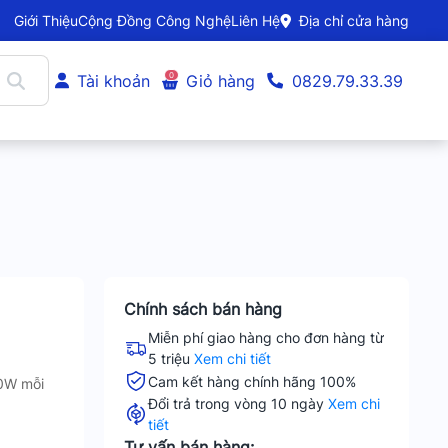
Giới Thiệu
Cộng Đồng Công Nghệ
Liên Hệ
Địa chỉ cửa hàng
0
Tài khoản
Giỏ hàng
0829.79.33.39
Chính sách bán hàng
Miễn phí giao hàng cho đơn hàng từ
5 triệu
Xem chi tiết
Cam kết hàng chính hãng 100%
30W mỗi
Đổi trả trong vòng 10 ngày
Xem chi
tiết
Tư vấn bán hàng: