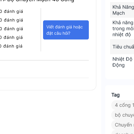
Khả Năng
ển mạch lý tưởng cho các doanh nghiệp
0 đánh giá
Mạch
 dàng quản lý. Với khả năng hỗ trợ nhiều
0 đánh giá
Khả năng
bảo đáp ứng mọi nhu cầu kết nối của bạn.
Viết đánh giá hoặc
trong mô
0 đánh giá
đặt câu hỏi?
nhiệt độ
0 đánh giá
0 đánh giá
Tiêu chu
Nhiệt Độ
Động
Tag
4 cổng 
bộ chuy
Chuyển 