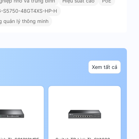
ghiệp nhỏ và trung bình
Hiệu suất cao
PoE
RG-S5750-48GT4XS-HP-H
g quản lý thông minh
Xem tất cả