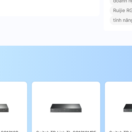
doanh n
Ruijie 
tính năn