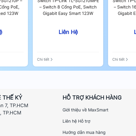
L-SG1210P –
Switch TP-Link TL-SG1210MPE
Switch TP-
Cổng PoE,
– Switch 8 Cổng PoE, Switch
– Switch 1
ged 123W
Gigabit Easy Smart 123W
Gigabit 
ệ
Liên Hệ
Chi tiết
Chi tiết
 THẾ KỶ
HỖ TRỢ KHÁCH HÀNG
ận 7, TP.HCM
Giới thiệu về MaxSmart
h, TP.HCM
Liên hệ Hỗ trợ
Hướng dẫn mua hàng