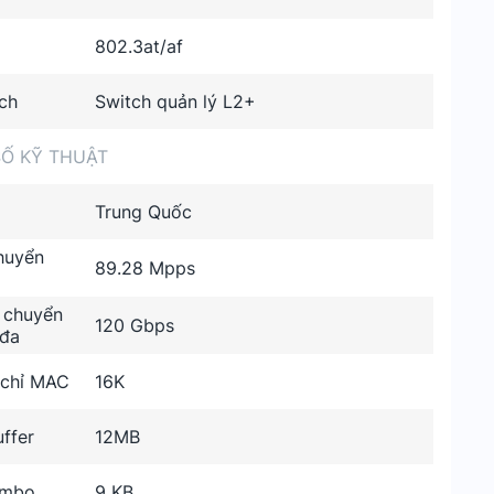
802.3at/af
ch
Switch quản lý L2+
Ố KỸ THUẬT
Trung Quốc
huyển
89.28 Mpps
 chuyển
120 Gbps
 đa
 chỉ MAC
16K
ffer
12MB
umbo
9 KB