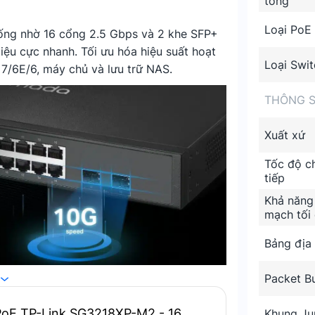
tổng
Loại PoE
ống nhờ 16 cổng 2.5 Gbps và 2 khe SFP+
iệu cực nhanh. Tối ưu hóa hiệu suất hoạt
Loại Swit
 7/6E/6, máy chủ và lưu trữ NAS.
THÔNG S
Xuất xứ
Tốc độ c
tiếp
Khả năng
mạch tối
Bảng địa
Packet Bu
ộ truyền thống nhờ 16 cổng 2.5 Gbps
 PoE TP-Link SG3218XP-M2 - 16
Khung J