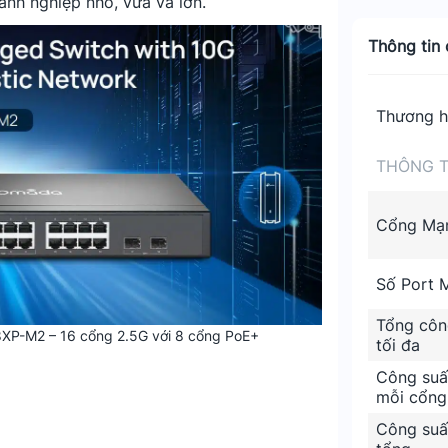
anh nghiệp nhỏ, vừa và lớn.
Thông tin c
Thương h
THÔNG T
Cổng Mạ
Số Port 
Tổng côn
8XP-M2 – 16 cổng 2.5G với 8 cổng PoE+
tối đa
Công suấ
mỗi cổng
Công suấ