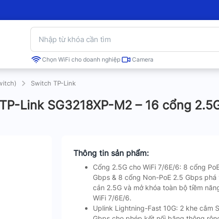
Chọn WiFi cho doanh nghiệp
Camera
witch)
Switch TP-Link
 TP-Link SG3218XP-M2 – 16 cổng 2.5G
Thông tin sản phẩm:
Cổng 2.5G cho WiFi 7/6E/6: 8 cổng Po
Gbps & 8 cổng Non-PoE 2.5 Gbps phá 
cản 2.5G và mở khóa toàn bộ tiềm năn
WiFi 7/6E/6.
Uplink Lightning-Fast 10G: 2 khe cắm 
Gbps cho phép kết nối băng thông rộn