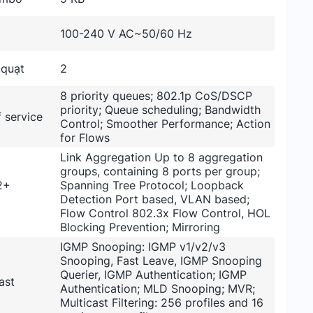
100-240 V AC~50/60 Hz
 quạt
2
8 priority queues; 802.1p CoS/DSCP
priority; Queue scheduling; Bandwidth
f service
Control; Smoother Performance; Action
for Flows
Link Aggregation Up to 8 aggregation
groups, containing 8 ports per group;
2+
Spanning Tree Protocol; Loopback
Detection Port based, VLAN based;
Flow Control 802.3x Flow Control, HOL
Blocking Prevention; Mirroring
IGMP Snooping: IGMP v1/v2/v3
Snooping, Fast Leave, IGMP Snooping
Querier, IGMP Authentication; IGMP
ast
Authentication; MLD Snooping; MVR;
Multicast Filtering: 256 profiles and 16