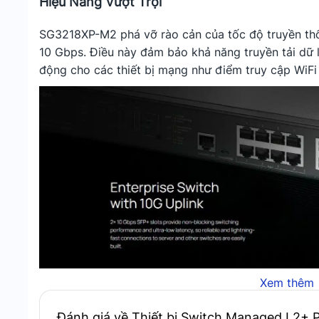
Hiệu Năng Vượt Trội
SG3218XP-M2 phá vỡ rào cản của tốc độ truyền th
10 Gbps. Điều này đảm bảo khả năng truyền tải dữ l
động cho các thiết bị mạng như điểm truy cập WiFi
Xem thêm
TP-Link SG3218XP-M2 phá vỡ rào cản của tốc đ
Đánh giá về Thiết bị Switch Managed L2+