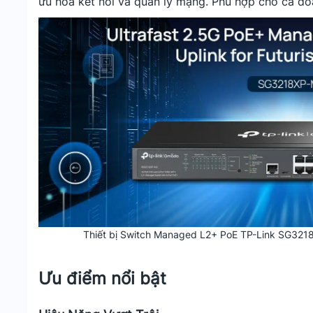
ưu hóa kết nối và quản lý mạng. Phù hợp cho cả do
Thiết bị Switch Managed L2+ PoE TP-Link SG321
Ưu điểm nổi bật