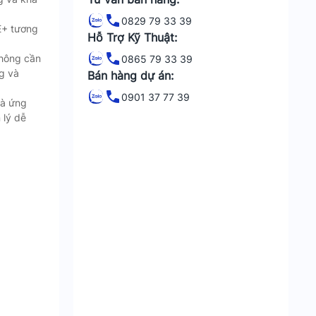
0829 79 33 39
E+ tương
Hỗ Trợ Kỹ Thuật:
hông cần
0865 79 33 39
g và
Bán hàng dự án:
0901 37 77 39
và ứng
 lý dễ