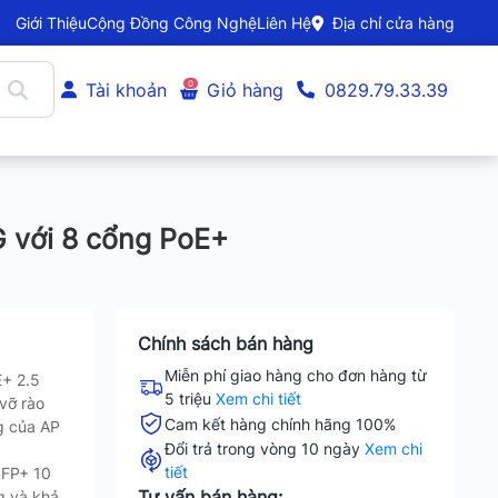
Giới Thiệu
Cộng Đồng Công Nghệ
Liên Hệ
Địa chỉ cửa hàng
0
Tài khoản
Giỏ hàng
0829.79.33.39
 với 8 cổng PoE+
Chính sách bán hàng
Miễn phí giao hàng cho đơn hàng từ
E+ 2.5
5 triệu
Xem chi tiết
vỡ rào
Cam kết hàng chính hãng 100%
g của AP
Đổi trả trong vòng 10 ngày
Xem chi
tiết
SFP+ 10
Tư vấn bán hàng:
g và khả