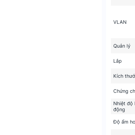
VLAN
 SG3218XP-M2 hỗ trợ 8 cổng PoE+
Quản lý
N. Cung cấp khả năng quản lý tập trung,
Lắp
isioning (ZTP). Người dùng có thể dễ dàng
ám mây hoặc ứng dụng Omada trên điện
Kích thư
Chứng ch
Nhiệt độ 
động
Độ ẩm ho