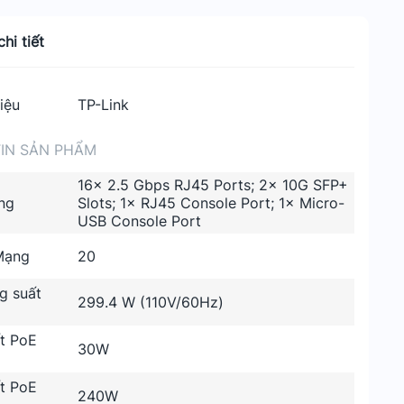
hi tiết
iệu
TP-Link
IN SẢN PHẨM
16× 2.5 Gbps RJ45 Ports; 2× 10G SFP+
ng
Slots; 1× RJ45 Console Port; 1× Micro-
USB Console Port
Mạng
20
g suất
299.4 W (110V/60Hz)
t PoE
30W
t PoE
240W