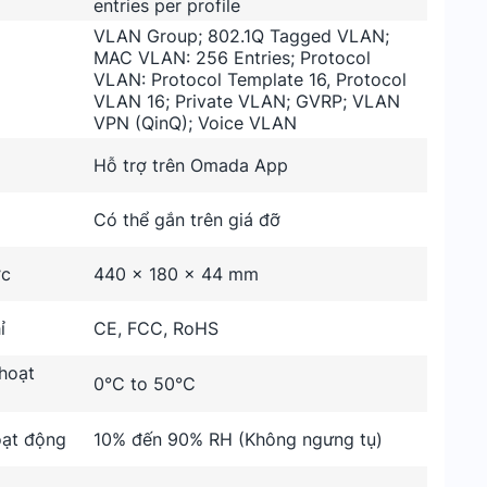
entries per profile
VLAN Group; 802.1Q Tagged VLAN;
MAC VLAN: 256 Entries; Protocol
VLAN: Protocol Template 16, Protocol
VLAN 16; Private VLAN; GVRP; VLAN
VPN (QinQ); Voice VLAN
Hỗ trợ trên Omada App
Có thể gắn trên giá đỡ
ớc
440 × 180 × 44 mm
ỉ
CE, FCC, RoHS
hoạt
0°C to 50°C
ạt động
10% đến 90% RH (Không ngưng tụ)