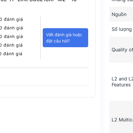
Nguồn
0 đánh giá
-M2 hỗ trợ 8 cổng PoE+ (802.3at/af).
0 đánh giá
Số lượng
 giúp cấp nguồn và truyền dữ liệu đồng
Viết đánh giá hoặc
0 đánh giá
 không dây và điện thoại VoIP mà không
đặt câu hỏi?
0 đánh giá
Quality o
0 đánh giá
L2 and L
Features
L2 Multic