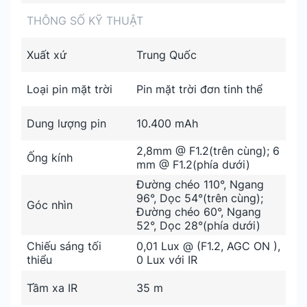
THÔNG SỐ KỸ THUẬT
Xuất xứ
Trung Quốc
Loại pin mặt trời
Pin mặt trời đơn tinh thể
Dung lượng pin
10.400 mAh
2,8mm @ F1.2(trên cùng); 6
Ống kính
mm @ F1.2(phía dưới)
Đường chéo 110°, Ngang
96°, Dọc 54°(trên cùng);
Góc nhìn
Đường chéo 60°, Ngang
52°, Dọc 28°(phía dưới)
Chiếu sáng tối
0,01 Lux @ (F1.2, AGC ON ),
thiểu
0 Lux với IR
Tầm xa IR
35 m