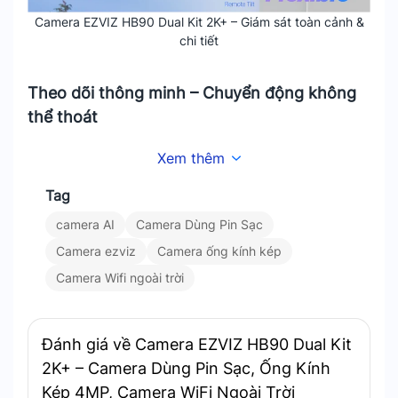
Camera EZVIZ HB90 Dual Kit 2K+ – Giám sát toàn cảnh &
chi tiết
Theo dõi thông minh – Chuyển động không
thể thoát
HB90 sử dụng AI phát hiện người/xe từ xa. Khi có
Xem thêm
chuyển động, camera sẽ tự động chuyển chế độ
Tag
ghi hình tốc độ cao và theo dõi đối tượng bằng
ống kính xoay. Không bỏ sót chi tiết nào.
camera AI
Camera Dùng Pin Sạc
Camera ezviz
Camera ống kính kép
Camera Wifi ngoài trời
Đánh giá về Camera EZVIZ HB90 Dual Kit
2K+ – Camera Dùng Pin Sạc, Ống Kính
Camera EZVIZ Theo dõi thông minh – Chuyển động không
Kép 4MP, Camera WiFi Ngoài Trời