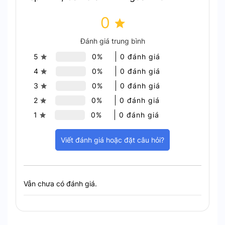
thể thoát
0
Ghi hình cả ngày – Công nghệ AOV 2.0 độc
Đánh giá trung bình
quyền
5
0%
0 đánh giá
Dù là ban ngày hay đêm tối, HB90 đều ghi lại mọi
4
0%
0 đánh giá
diễn biến. Khi không có sự kiện, thiết bị tạo video
3
0%
0 đánh giá
tua nhanh tiết kiệm dung lượng. Khi phát hiện
2
0%
0 đánh giá
chuyển động, camera chuyển sang ghi chi tiết
1
0%
0 đánh giá
theo thời gian thực.
Viết đánh giá hoặc đặt câu hỏi?
Vẫn chưa có đánh giá.
Camera EZVIZ HB90 Dual Kit 2K+ – Công nghệ AOV 2.0