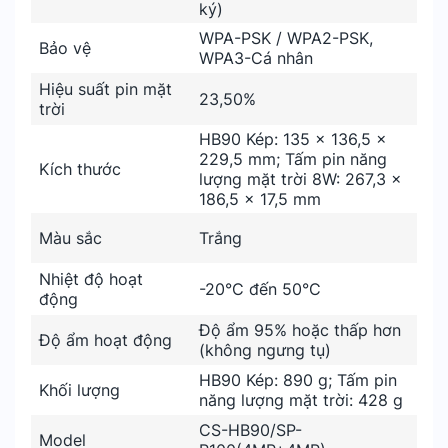
ký)
WPA-PSK / WPA2-PSK,
Bảo vệ
WPA3-Cá nhân
Hiệu suất pin mặt
23,50%
trời
HB90 Kép: 135 × 136,5 ×
229,5 mm; Tấm pin năng
Kích thước
lượng mặt trời 8W: 267,3 ×
186,5 × 17,5 mm
Màu sắc
Trắng
Nhiệt độ hoạt
-20°C đến 50°C
động
Độ ẩm 95% hoặc thấp hơn
Độ ẩm hoạt động
(không ngưng tụ)
HB90 Kép: 890 g; Tấm pin
Khối lượng
năng lượng mặt trời: 428 g
CS-HB90/SP-
Model