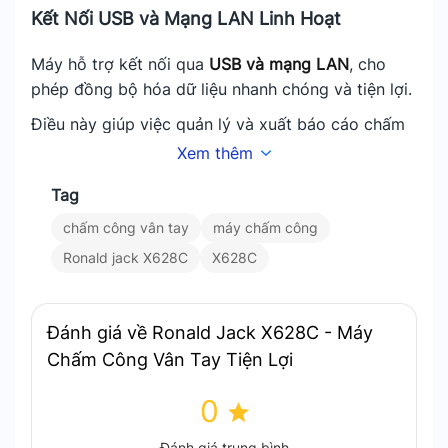
Kết Nối USB và Mạng LAN Linh Hoạt
Máy hỗ trợ kết nối qua
USB và mạng LAN
, cho
phép đồng bộ hóa dữ liệu nhanh chóng và tiện lợi.
Điều này giúp việc quản lý và xuất báo cáo chấm
công trở nên dễ dàng hơn.
Xem thêm
Thiết Kế Hiện Đại, Độ Bền Cao, Phù Hợp Mọi
Tag
Môi Trường Làm Việc
chấm công vân tay
máy chấm công
Ronald Jack X628C
có thiết kế chắc chắn và bền
Ronald jack X628C
X628C
bỉ, phù hợp với nhiều môi trường làm việc khác
nhau.
Đánh giá về Ronald Jack X628C - Máy
Đây là sự lựa chọn hoàn hảo cho hệ thống chấm
Chấm Công Vân Tay Tiện Lợi
công hiệu quả.
0
Ứng Dụng Thực Tiễn Trong Quản
Lý Thời gian
Đánh giá trung bình