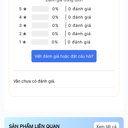
5
0%
0 đánh giá
Máy chấm công vân tay
Ronald Jack X628C
là lựa
4
0%
0 đánh giá
chọn hoàn hảo cho một hệ thống chấm công hiệu
3
0%
0 đánh giá
quả.
2
0%
0 đánh giá
Thiết bị giúp cải thiện quản lý thời gian làm việc
1
0%
0 đánh giá
của nhân viên, giảm thiểu sai sót.
Viết đánh giá hoặc đặt câu hỏi?
Vẫn chưa có đánh giá.
SẢN PHẨM LIÊN QUAN
Xem tất cả