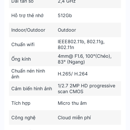
Dải tần số
2,4 GHz
Hỗ trợ thẻ nhớ
512Gb
Indoor/Outdoor
Outdoor
IEEE802.11b, 802.11g,
Chuẩn wifi
802.11n
4mm@ F1.6, 100°(Chéo),
Ống kính
83° (Ngang)
Chuẩn nén hình
H.265/ H.264
ảnh
1/2.7 2MP HD progressive
Cảm biến hình ảnh
scan CMOS
Tích hợp
Micro thu âm
Công nghệ
Cloud miễn phí