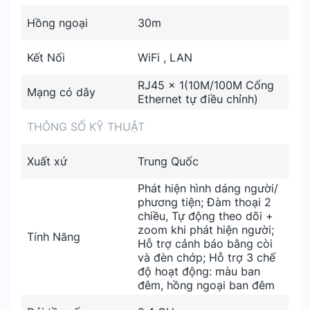
Hồng ngoại
30m
Kết Nối
WiFi , LAN
RJ45 x 1(10M/100M Cổng
Mạng có dây
Ethernet tự điều chỉnh)
THÔNG SỐ KỸ THUẬT
Xuất xứ
Trung Quốc
Phát hiện hình dáng người/
phương tiện; Đàm thoại 2
chiều, Tự động theo dõi +
zoom khi phát hiện người;
Tính Năng
Hỗ trợ cảnh báo bằng còi
và đèn chớp; Hỗ trợ 3 chế
độ hoạt động: màu ban
đêm, hồng ngoại ban đêm